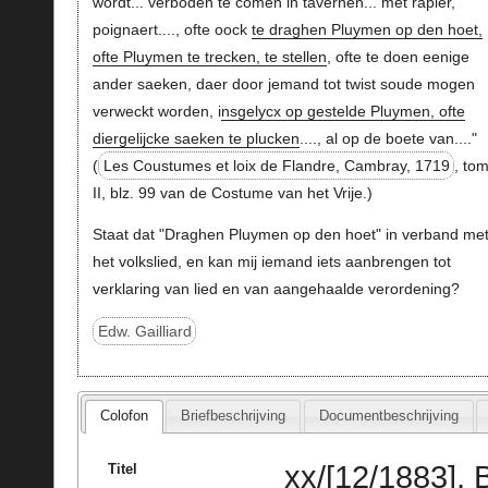
wordt... verboden te comen in tavernen... met rapier,
poignaert...., ofte oock
te draghen Pluymen op den hoet,
ofte Pluymen te trecken, te stellen
, ofte te doen eenige
ander saeken, daer door jemand tot twist soude mogen
verweckt worden, i
nsgelycx op gestelde Pluymen, ofte
diergelijcke saeken te plucken
...., al op de boete van...."
(
Les Coustumes et loix de Flandre, Cambray, 1719
, to
II, blz. 99 van de Costume van het Vrije.)
Staat dat "Draghen Pluymen op den hoet" in verband me
het volkslied, en kan mij iemand iets aanbrengen tot
verklaring van lied en van aangehaalde verordening?
Edw. Gailliard
Colofon
Briefbeschrijving
Documentbeschrijving
xx/[12/1883], 
Titel