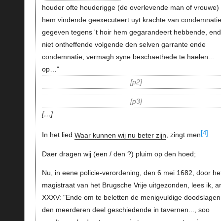
houder ofte houderigge (de overlevende man of vrouwe)
hem vindende geexecuteert uyt krachte van condemnati
gegeven tegens 't hoir hem gegarandeert hebbende, en
niet ontheffende volgende den selven garrante ende
condemnatie, vermagh syne beschaethede te haelen...
op…"
p2
p3
…
[4]
In het lied
Waar kunnen wij nu beter zijn
, zingt men
Daer dragen wij (een / den ?) pluim op den hoed;
Nu, in eene policie-verordening, den 6 mei 1682, door he
magistraat van het Brugsche Vrije uitgezonden, lees ik, ar
XXXV: "Ende om te beletten de menigvuldige doodslagen
den meerderen deel geschiedende in tavernen..., soo