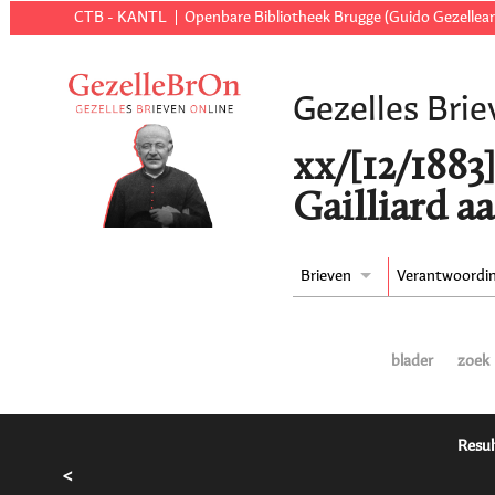
CTB - KANTL
Openbare Bibliotheek Brugge (Guido Gezellear
Gezelles Brie
xx/[12/1883
Gailliard a
Brieven
Verantwoordi
blader
zoek
Resul
<