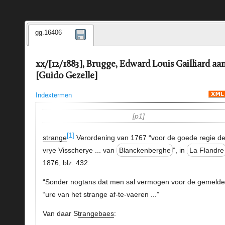
gg.16406
xx/[12/1883], Brugge, Edward Louis Gailliard aa
[Guido Gezelle]
Indextermen
p1
[1]
strange
Verordening van 1767 “voor de goede regie de
vrye Visscherye ... van
Blanckenberghe
”, in
La Flandre
1876, blz. 432:
“Sonder nogtans dat men sal vermogen voor de gemelde
“ure van het strange af-te-vaeren ...”
Van daar S
trangebaes
: