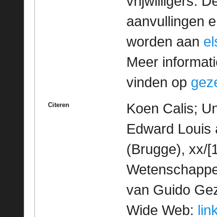
vrijwilligers. 
aanvullingen 
worden aan
e
Meer informatie
vinden op
geze
Koen Calis; Un
Citeren
Edward Louis 
(Brugge), xx/[
Wetenschappeli
van Guido Geze
Wide Web:
lin