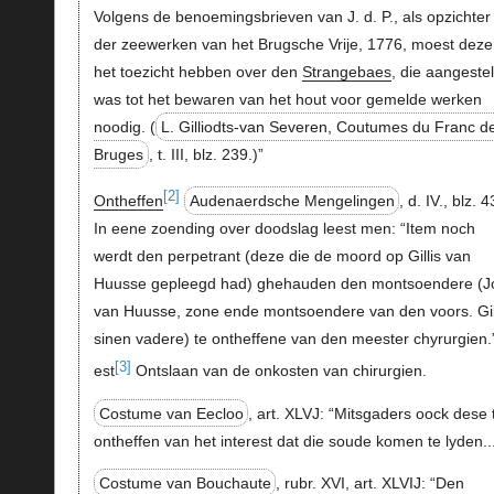
Volgens de benoemingsbrieven van J. d. P., als opzichter
der zeewerken van het Brugsche Vrije, 1776, moest deze
het toezicht hebben over den
Strangebaes
, die aangeste
was tot het bewaren van het hout voor gemelde werken
noodig. (
L. Gilliodts-van Severen, Coutumes du Franc d
Bruges
, t. III, blz. 239.)”
[2]
Ontheffen
Audenaerdsche Mengelingen
, d. IV., blz. 
In eene zoending over doodslag leest men: “Item noch
werdt den perpetrant (deze die de moord op Gillis van
Huusse gepleegd had) ghehauden den montsoendere (J
van Huusse, zone ende montsoendere van den voors. Gil
sinen vadere) te ontheffene van den meester chyrurgien.”
[3]
est
Ontslaan van de onkosten van chirurgien.
Costume van Eecloo
, art. XLVJ: “Mitsgaders oock dese t
ontheffen van het interest dat die soude komen te lyden..
Costume van Bouchaute
, rubr. XVI, art. XLVIJ: “Den