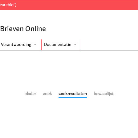
earchief)
 Brieven Online
Verantwoording
Documentatie
blader
zoek
zoekresultaten
bewaarlijst