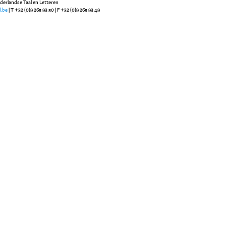
ederlandse Taal en Letteren
l.be
| T +32 (0)9 265 93 50 | F +32 (0)9 265 93 49