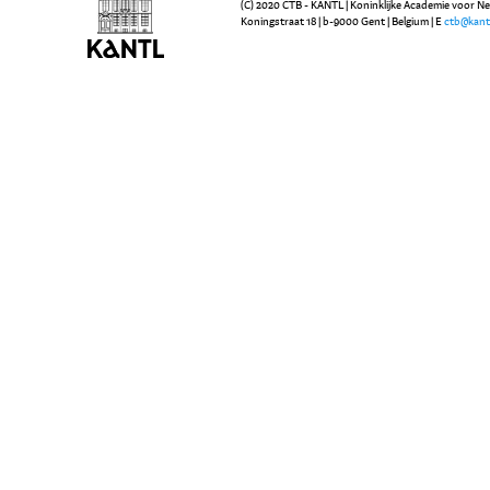
(C) 2020 CTB - KANTL | Koninklijke Academie voor N
Koningstraat 18 | b-9000 Gent | Belgium | E
ctb@kant