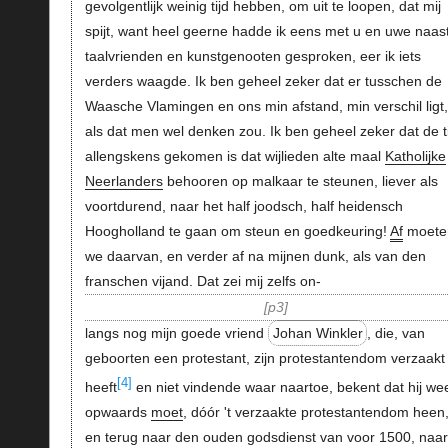
gevolgentlijk weinig tijd hebben, om uit te loopen, dat mij
spijt, want heel geerne hadde ik eens met u en uwe naas
taalvrienden en kunstgenooten gesproken, eer ik iets
verders waagde. Ik ben geheel zeker dat er tusschen de
Waasche Vlamingen en ons min afstand, min verschil ligt,
als dat men wel denken zou. Ik ben geheel zeker dat de ti
allengskens gekomen is dat wijlieden alte maal
Katholijke
Neerlanders
behooren op malkaar te steunen, liever als
voortdurend, naar het half joodsch, half heidensch
Hoogholland te gaan om steun en goedkeuring!
Af
moete
we daarvan, en verder af na mijnen dunk, als van den
franschen vijand. Dat zei mij zelfs on-
p3
langs nog mijn goede vriend
Johan Winkler
, die, van
geboorten een protestant, zijn protestantendom verzaakt
[4]
heeft
en niet vindende waar naartoe, bekent dat hij we
opwaards
moet
, dóór 't verzaakte protestantendom heen
en terug naar den ouden godsdienst van voor 1500, naar