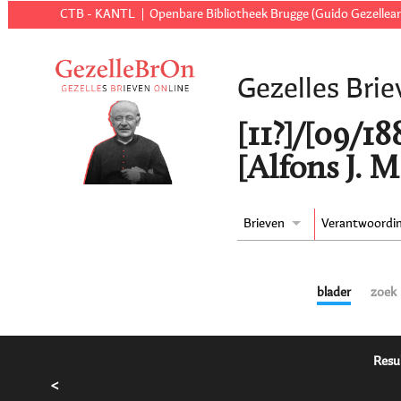
CTB - KANTL
Openbare Bibliotheek Brugge (Guido Gezellear
Gezelles Brie
[11?]/[09/18
[Alfons J. M
Brieven
Verantwoordi
blader
zoek
Resu
<