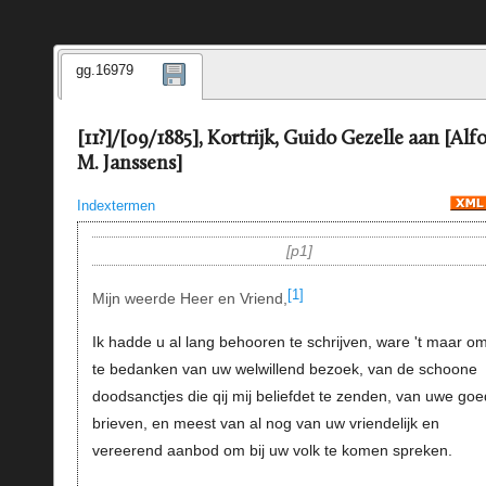
gg.16979
[11?]/[09/1885], Kortrijk, Guido Gezelle aan [Alfo
M. Janssens]
Indextermen
p1
[1]
Mijn weerde Heer en Vriend,
Ik hadde u al lang behooren te schrijven, ware 't maar o
te bedanken van uw welwillend bezoek, van de schoone
doodsanctjes die qij mij beliefdet te zenden, van uwe go
brieven, en meest van al nog van uw vriendelijk en
vereerend aanbod om bij uw volk te komen spreken.