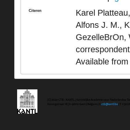
Karel Plattea
Citeren
Alfons J. M., Ko
GezelleBrOn, 
correspondent
Available fro
(C) 2020 CTB - KANTL | Koninklijke Academie voor Nederlandse Ta
Koningstraat 18 | b-9000 Gent | Belgium | E
ctb@kantl.be
| T +32 (0