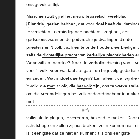
ons
gevolgentlijk.
Misschien zult gij al het nieuw brusselsch weekblad
Flandria
gezien hebben, dat voor doel heeft de vlaming
te verlichten , eerbiedigende nochtans, zegt het, den
godsdienstwaan
en de
godvruchtige dwalingen
die de
priesters en 't volk trachten te onderhouden, eerbiedigen
zelfs de
dichterlijke pracht
van
kerkelijke plechtigheden
en
Waar wilt dat naartoe? Naar de verhollandsching van 't vo
voor 't volk, voor wat taal aangaat, en bijgevolg godsdien
en zeden. Wat middel daertegen?
Een alleen
, dat wij die
't volk, die
met
't volk, die
het volk
zijn, ons te werke stelle
om die vreemdelingen het volk
ondoordringbaar
te make
met
p4
volkstale te
plegen
, te
vereeren
,
bekend
te maken. Door 
schutshage en zullen zij niet breken, ze 'n kunnen niet, en
is 't eenigste dat ze niet en kunnen; 't is ons eenigste