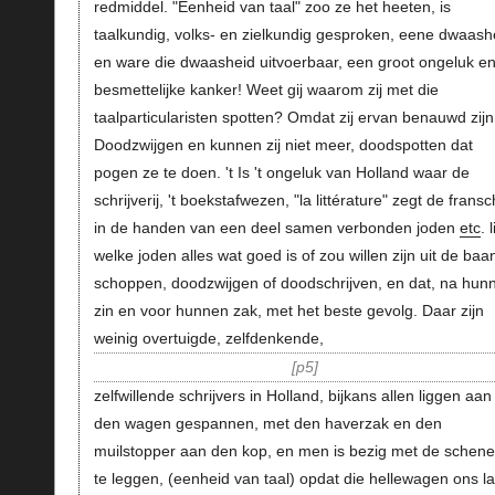
redmiddel. "Eenheid van taal" zoo ze het heeten, is
taalkundig, volks- en zielkundig gesproken, eene dwaash
en ware die dwaasheid uitvoerbaar, een groot ongeluk e
besmettelijke kanker! Weet gij waarom zij met die
taalparticularisten spotten? Omdat zij ervan benauwd zijn
Doodzwijgen en kunnen zij niet meer, doodspotten dat
pogen ze te doen. 't Is 't ongeluk van Holland waar de
schrijverij, 't boekstafwezen, "la littérature" zegt de fransc
in de handen van een deel samen verbonden joden
etc
. l
welke joden alles wat goed is of zou willen zijn uit de baa
schoppen, doodzwijgen of doodschrijven, en dat, na hun
zin en voor hunnen zak, met het beste gevolg. Daar zijn
weinig overtuigde, zelfdenkende,
p5
zelfwillende schrijvers in Holland, bijkans allen liggen aan
den wagen gespannen, met den haverzak en den
muilstopper aan den kop, en men is bezig met de schen
te leggen, (eenheid van taal) opdat die hellewagen ons l