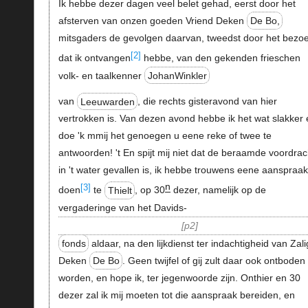
Ik hebbe dezer dagen veel belet gehad, eerst door het
afsterven van onzen goeden Vriend Deken
De Bo,
mitsgaders de gevolgen daarvan, tweedst door het bezo
[2]
dat ik ontvangen
hebbe, van den gekenden frieschen
volk- en taalkenner
JohanWinkler
van
Leeuwarden
, die rechts gisteravond van hier
vertrokken is. Van dezen avond hebbe ik het wat slakker 
doe 'k mmij het genoegen u eene reke of twee te
antwoorden! 't En spijt mij niet dat de beraamde voordrac
in 't water gevallen is, ik hebbe trouwens eene aanspraak
n
[3]
doen
te
Thielt
, op 30
dezer, namelijk op de
vergaderinge van het Davids-
p2
fonds
aldaar, na den lijkdienst ter indachtigheid van Zal
Deken
De Bo
. Geen twijfel of gij zult daar ook ontboden
worden, en hope ik, ter jegenwoorde zijn. Onthier en 30
dezer zal ik mij moeten tot die aanspraak bereiden, en