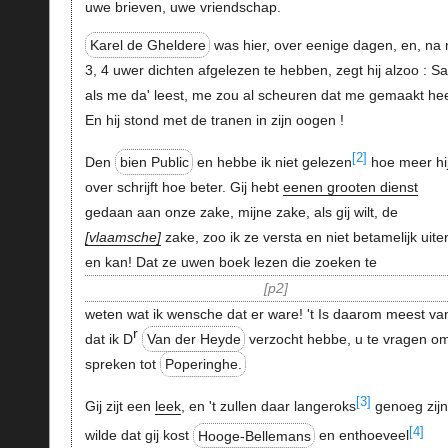
uwe brieven, uwe vriendschap.
Karel de Gheldere
was hier, over eenige dagen, en, na 
3, 4 uwer dichten afgelezen te hebben, zegt hij alzoo : Sa
als me da' leest, me zou al scheuren dat me gemaakt hee
En hij stond met de tranen in zijn oogen !
[2]
Den
bien Public
en hebbe ik niet gelezen
hoe meer hij
over schrijft hoe beter. Gij hebt
eenen grooten dienst
gedaan aan onze zake, mijne zake, als gij wilt, de
vlaamsche
zake, zoo ik ze versta en niet betamelijk uite
en kan! Dat ze uwen boek lezen die zoeken te
p2
weten wat ik wensche dat er ware! 't Is daarom meest van
r
dat ik D
Van der Heyde
verzocht hebbe, u te vragen om
spreken tot
Poperinghe.
[3]
Gij zijt een
leek
, en 't zullen daar langeroks
genoeg zijn.
[4]
wilde dat gij kost
Hooge-Bellemans
en enthoeveel