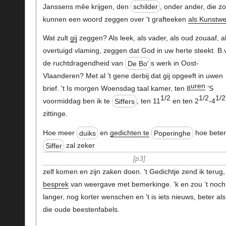
Janssens mêe krijgen, den
schilder
, onder ander, die z
kunnen een woord zeggen over 't grafteeken
als Kunstwe
Wat zult
gij
zeggen? Als leek, als vader, als oud zouaaf, a
overtuigd vlaming, zeggen dat God in uw herte steekt. B.v
de ruchtdragendheid van
De Bo'
s werk in Oost-
Vlaanderen? Met al 't gene derbij dat gij opgeeft in uwen
uren
brief. 't Is morgen Woensdag taal kamer, ten 8
’S
1/2
1/2
1/2
voormiddag ben ik te
Siffers
, ten 11
en ten 2
-4
zittinge.
Hoe meer
duiks
en
gedichten te
Poperinghe
hoe beter
Siffer
zal zeker
p3
zelf komen en zijn zaken doen. 't Gedichtje zend ik terug,
besprek
van weergave met bemerkinge. ‘k en zou ‘t noch
langer, nog korter wenschen en 't is iets nieuws, beter als
die oude beestenfabels.