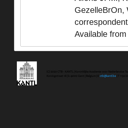
GezelleBrOn, 
correspondent
Available fro
(C) 2020 CTB - KANTL | Koninklijke Academie voor Nederlandse Ta
Koningstraat 18 | b-9000 Gent | Belgium | E
ctb@kantl.be
| T +32 (0