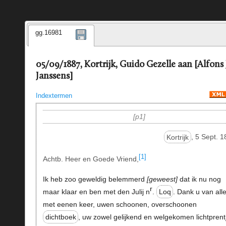
gg.16981
05/09/1887, Kortrijk, Guido Gezelle aan [Alfons 
Janssens]
Indextermen
p1
Kortrijk
, 5 Sept. 
[1]
Achtb. Heer en Goede Vriend,
Ik heb zoo geweldig belemmerd
geweest
dat ik nu nog
r
maar klaar en ben met den Julij n
.
Loq
. Dank u van all
met eenen keer, uwen schoonen, overschoonen
dichtboek
, uw zowel gelijkend en welgekomen lichtprent