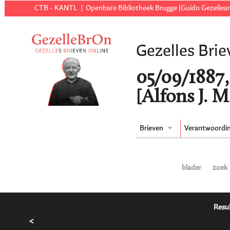
CTB - KANTL
Openbare Bibliotheek Brugge (Guido Gezellear
Gezelles Brie
05/09/1887,
[Alfons J. M
Brieven
Verantwoordi
blader
zoek
Resul
<