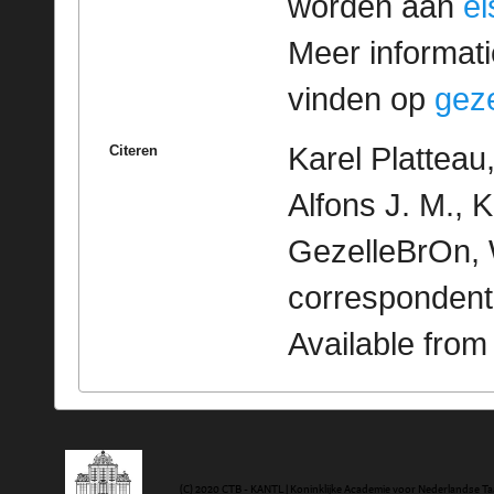
worden aan
e
Meer informatie
vinden op
geze
Karel Plattea
Citeren
Alfons J. M., Ko
GezelleBrOn, 
correspondent
Available fro
(C) 2020 CTB - KANTL | Koninklijke Academie voor Nederlandse Ta