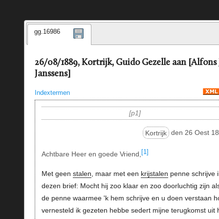
gg.16986
26/08/1889, Kortrijk, Guido Gezelle aan [Alfons 
Janssens]
Indextermen
p1
Kortrijk
den 26 Oest 18
[1]
Achtbare Heer en goede Vriend,
Met geen
stalen
, maar met een
krijstalen
penne schrijve i
dezen brief: Mocht hij zoo klaar en zoo doorluchtig zijn al
de penne waarmee 'k hem schrijve en u doen verstaan h
vernesteld ik gezeten hebbe sedert mijne terugkomst uit 