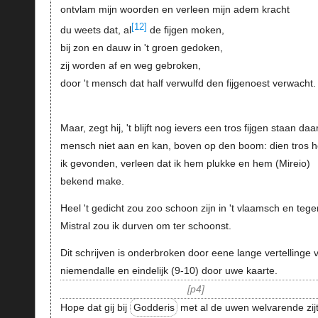
ontvlam mijn woorden en verleen mijn adem kracht
[12]
du weets dat, al
de fijgen moken,
bij zon en dauw in 't groen gedoken,
zij worden af en weg gebroken,
door 't mensch dat half verwulfd den fijgenoest verwacht.
Maar, zegt hij, 't blijft nog ievers een tros fijgen staan daar
mensch niet aan en kan, boven op den boom: dien tros 
ik gevonden, verleen dat ik hem plukke en hem (Mireio)
bekend make.
Heel 't gedicht zou zoo schoon zijn in 't vlaamsch en tege
Mistral zou ik durven om ter schoonst.
Dit schrijven is onderbroken door eene lange vertellinge 
niemendalle en eindelijk (9-10) door uwe kaarte.
p4
Hope dat gij bij
Godderis
met al de uwen welvarende zij