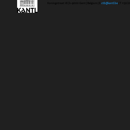
Koningstraat 18 | b-9000 Gent | Belgium | E
ctb@kantl.be
| T +32 (0