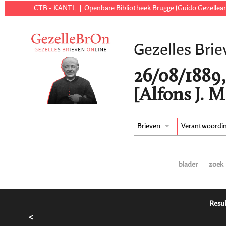
CTB - KANTL
Openbare Bibliotheek Brugge (Guido Gezellear
Gezelles Brie
26/08/1889,
[Alfons J. M
Brieven
Verantwoordi
blader
zoek
Resul
<