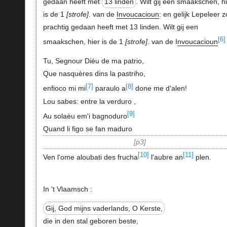
gedaan heeft met
13 linden
. Wilt gij een smaakschen, h
is de 1
strofe
. van de
Invoucacioun
: en gelijk Lepeleer 
prachtig gedaan heeft met 13 linden. Wilt gij een
[6]
smaakschen, hier is de 1
strofe
. van de I
nvoucacioun
Tu, Segnour Diéu de ma patrio,
Que nasquères dins la pastriho,
[7]
[8]
enfioco mi mi
paraulo a
done me d'alen!
Lou sabes: entre la verduro ,
[9]
Au solaèu em'i bagnoduro
Quand li figo se fan maduro
p3
[10]
[11]
Ven l'ome aloubati des frucha
l'aubre an
plen.
In 't Vlaamsch :
Gij, God mijns vaderlands, O Kerste,
die in den stal geboren beste,