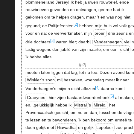
blommeneiland Jersey! Ik heb ja uwen rouwbrief, ende
rouw
brieven
gevonden en ontvangen; geerne had ik
gekomen om te helpen dragen, maar 't en was nog niet
[2]
gegund; de Palfijnfeesten
hebben mijn huis vol volk gez
voor en na; de vierwerkmaker, mijn
broêr,
drie zeuns en
[3]
drie dochters
waren hier; daarbij
Vanderhaegen
viel m
lastig wegens den jubilé van zijn maarte, om een
dicht
e
'k hebbe alles
p2
moeten laten liggen dat lag, tot nu toe. Dezen avond kom
Winkler’s zoon
mij bezoeken, woensdag moet ik naar
[4]
Vanderhaegen's mijnen dicht aflezen
daarna komt
[5]
Craeynes
t hier zijne bastaardwoordenboek
af maken
en...gelukkiglijk hebbe ik
Mistral
's
Mireio,
het
Provencaalsch gedicht, om nu en dan, tusschen de vlage
te lezen en te bewonderen. 'k ben bekoord om ermeê te
doen gelijk met
Hiawadha
en gelijk
Lepeleer
zoo prach