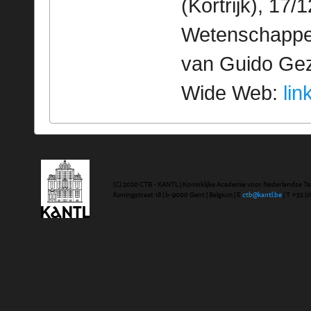
(Kortrijk), 17
Wetenschappeli
van Guido Geze
Wide Web:
lin
(C) 2020 CTB - KANTL | Koninklijke Academie voor Nederlandse Ta
Koningstraat 18 | b-9000 Gent | Belgium | E
ctb@kantl.be
| T +32 (0