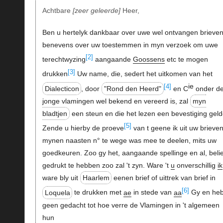
Achtbare
zeer geleerde
Heer,
Ben u hertelyk dankbaar over uwe wel ontvangen brieve
benevens over uw toestemmen in myn verzoek om uwe
[2]
terechtwyzing
aangaande
Goossens
etc te mogen
[3]
drukken
Uw name, die, sedert het uitkomen van het
ie
[4]
Dialecticon
, door
"Rond den Heerd"
en C
onder d
jonge vlamingen wel bekend en vereerd is, zal
myn
bladtjen
een steun en die het lezen een bevestiging geld
[5]
Zende u hierby de proeve
van t geene ik uit uw brieven
mynen naasten n° te wege was mee te deelen, mits uw
goedkeuren. Zoo gy het, aangaande spellinge en al, belie
gedrukt te hebben zoo zal 't zyn. Ware 't
u
onverschillig
ik
ware bly uit
Haarlem
eenen brief of uittrek van brief in
[6]
Loquela
te drukken met
ae
in stede van
aa
Gy en heb
geen gedacht tot hoe verre de Vlamingen in 't algemeen
hun