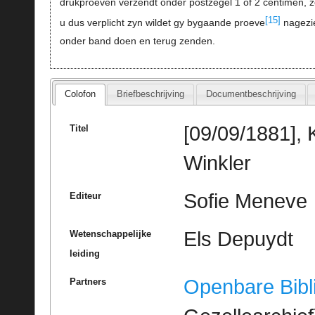
drukproeven verzendt onder postzegel 1 of 2 centimen, 
[15]
u dus verplicht zyn wildet gy bygaande proeve
nagezi
onder band doen en terug zenden.
Colofon
Briefbeschrijving
Documentbeschrijving
[09/09/1881], 
Titel
Winkler
Sofie Meneve
Editeur
Els Depuydt
Wetenschappelijke
leiding
Openbare Bibl
Partners