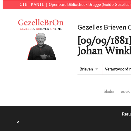
CTB - KANTL
Openbare Bibliotheek Brugge (Guido Gezellear
Gezelles Brieven 
[09/09/1881]
Johan Wink
Brieven
Verantwoordi
blader
zoek
Resu
<