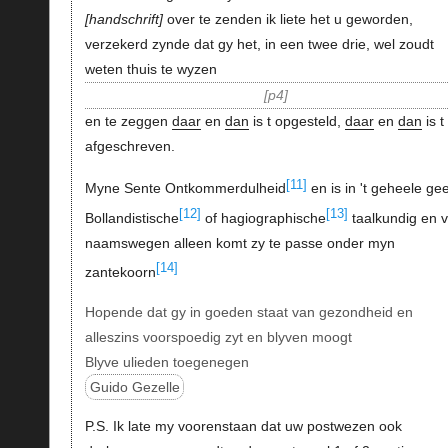
handschrift
over te zenden ik liete het u geworden,
verzekerd zynde dat gy het, in een twee drie, wel zoudt
weten thuis te wyzen
p4
en te zeggen
daar
en
dan
is t opgesteld,
daar
en
dan
is t
afgeschreven.
[11]
Myne Sente Ontkommerdulheid
en is in 't geheele ge
[12]
[13]
Bollandistische
of hagiographische
taalkundig en 
naamswegen alleen komt zy te passe onder myn
[14]
zantekoorn
Hopende dat gy in goeden staat van gezondheid en
alleszins voorspoedig zyt en blyven moogt
Blyve ulieden toegenegen
Guido Gezelle
P.S. Ik late my voorenstaan dat uw postwezen ook