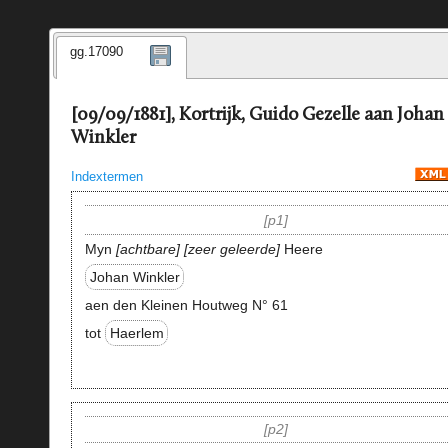
gg.17090
[09/09/1881], Kortrijk, Guido Gezelle aan Johan
Winkler
Indextermen
p1
Myn
achtbare
zeer geleerde
Heere
Johan Winkler
aen den Kleinen Houtweg N° 61
tot
Haerlem
p2