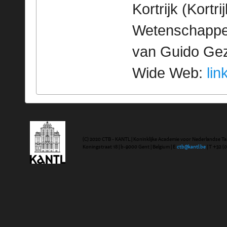
Kortrijk (Kortr
Wetenschappeli
van Guido Geze
Wide Web:
lin
(C) 2020 CTB - KANTL | Koninklijke Academie voor Nederlandse Ta
Koningstraat 18 | b-9000 Gent | Belgium | E
ctb@kantl.be
| T +32 (0