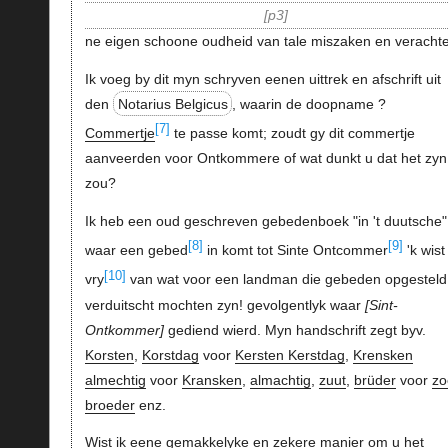
p3
ne eigen schoone oudheid van tale miszaken en veracht
Ik voeg by dit myn schryven eenen uittrek en afschrift uit
den
Notarius Belgicus
, waarin de doopname ?
[7]
Commertje
te passe komt; zoudt gy dit commertje
aanveerden voor Ontkommere of wat dunkt u dat het zyn
zou?
Ik heb een oud geschreven gebedenboek "in 't duutsche"
[8]
[9]
waar een gebed
in komt tot Sinte Ontcommer
'k wist
[10]
vry
van wat voor een landman die gebeden opgesteld
verduitscht mochten zyn! gevolgentlyk waar
Sint-
Ontkommer
gediend wierd. Myn handschrift zegt byv.
Korsten
,
Korstdag
voor
Kersten Kerstdag
,
Krensken
almechtig
voor
Kransken
,
almachtig
,
zuut
,
brüder
voor
zo
broeder
enz.
Wist ik eene gemakkelyke en zekere manier om u het