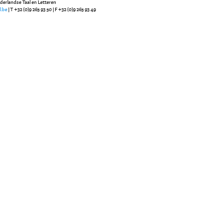
ederlandse Taal en Letteren
l.be
| T +32 (0)9 265 93 50 | F +32 (0)9 265 93 49