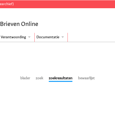
earchief)
 Brieven Online
Verantwoording
Documentatie
blader
zoek
zoekresultaten
bewaarlijst