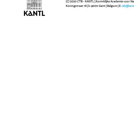
(C) 2020 CTB - KANTL | Koninklijke Academie voor N
Koningstraat 18 | b-9000 Gent | Belgium | E
ctb@kant