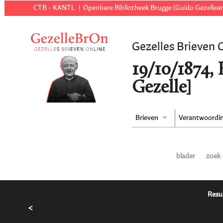
CTB - KANTL
Openbare Bibliotheek Brugge (Guido Gezellear
Gezelles Brieven 
19/10/1874, 
Gezelle]
Brieven
Verantwoordi
blader
zoek
Resu
<