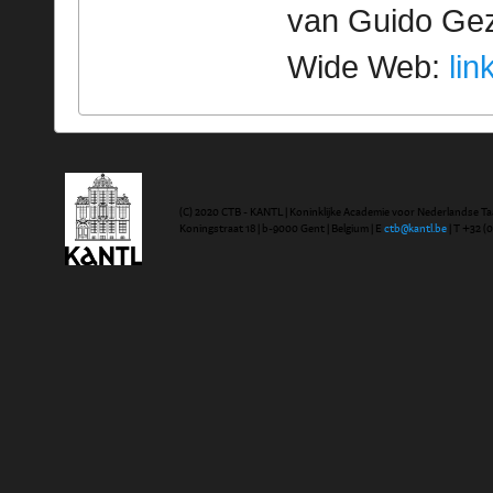
van Guido Geze
Wide Web:
lin
(C) 2020 CTB - KANTL | Koninklijke Academie voor Nederlandse Ta
Koningstraat 18 | b-9000 Gent | Belgium | E
ctb@kantl.be
| T +32 (0