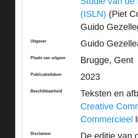
Studie van de
(ISLN)
(Piet Co
Guido Gezell
Guido Gezelle
Uitgever
Brugge, Gent
Plaats van uitgave
2023
Publicatiedatum
Teksten en af
Beschikbaarheid
Creative Com
Commercieel
l
De editie van 
Disclaimer