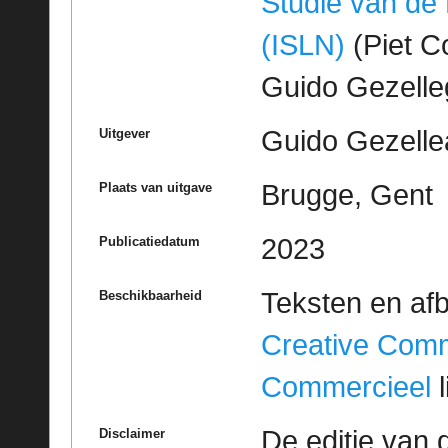
Studie van de
(ISLN)
(Piet Co
Guido Gezell
Guido Gezelle
Uitgever
Brugge, Gent
Plaats van uitgave
2023
Publicatiedatum
Teksten en af
Beschikbaarheid
Creative Com
Commercieel
l
De editie van 
Disclaimer