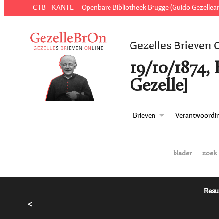
CTB - KANTL
Openbare Bibliotheek Brugge (Guido Gezellear
Gezelles Brieven 
19/10/1874, 
Gezelle]
Brieven
Verantwoordi
blader
zoek
Resu
<