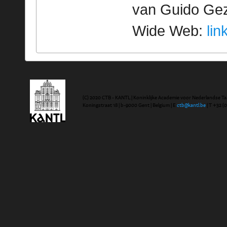
van Guido Geze
Wide Web:
lin
(C) 2020 CTB - KANTL | Koninklijke Academie voor Nederlandse Ta
Koningstraat 18 | b-9000 Gent | Belgium | E
ctb@kantl.be
| T +32 (0