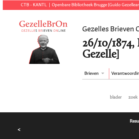
CTB - KANTL
Openbare Bibliotheek Brugge (Guido Gezellear
Gezelles Brieven 
26/10/1874,
Gezelle]
Brieven
Verantwoordi
blader
zoek
Resu
<