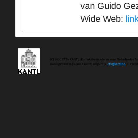
van Guido Geze
Wide Web:
lin
(C) 2020 CTB - KANTL | Koninklijke Academie voor Nederlandse Ta
Koningstraat 18 | b-9000 Gent | Belgium | E
ctb@kantl.be
| T +32 (0