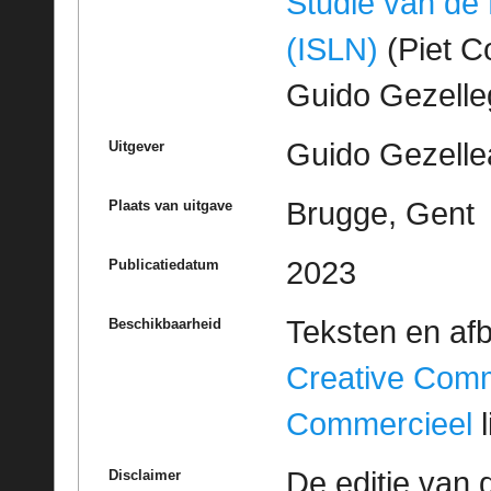
Studie van de
(ISLN)
(Piet Co
Guido Gezell
Guido Gezelle
Uitgever
Brugge, Gent
Plaats van uitgave
2023
Publicatiedatum
Teksten en af
Beschikbaarheid
Creative Com
Commercieel
l
De editie van 
Disclaimer