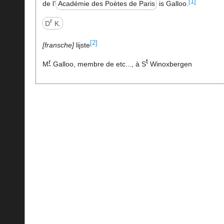
[1]
de l’
Académie des Poètes de Paris
is Galloo.
r
D
K.
[2]
fransche
lijste
r
t
M
Galloo, membre de etc..., à S
Winoxbergen