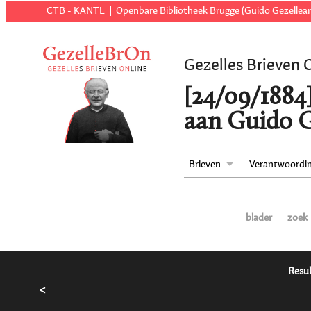
CTB - KANTL
Openbare Bibliotheek Brugge (Guido Gezellear
Gezelles Brieven 
[24/09/1884]
aan Guido G
Brieven
Verantwoordi
blader
zoek
Resul
<