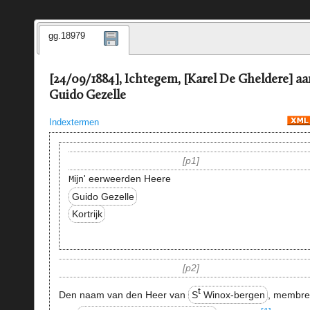
gg.18979
[24/09/1884], Ichtegem, [Karel De Gheldere] aa
Guido Gezelle
Indextermen
p1
ijn' eerweerden Heere
M
Guido Gezelle
Kortrijk
p2
t
Den naam van den Heer van
S
Winox-bergen
, membr