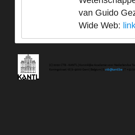
Wetenschappeli
van Guido Geze
Wide Web:
lin
(C) 2020 CTB - KANTL | Koninklijke Academie voor Nederlandse Ta
Koningstraat 18 | b-9000 Gent | Belgium | E
ctb@kantl.be
| T +32 (0