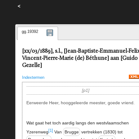
<
gg.19392
[xx/03/1889], s.l., [Jean-Baptiste-Emmanuel-Feli
Vincent-Pierre-Marie (de) Béthune] aan [Guido
Gezelle]
Indextermen
p1
Eerweerde Heer, hooggeleerde meester, goede vriend.
Wat gaat het toch aardig langs den westvlaamschen
[1]
Yzerenweg
Van
Brugge
vertrekken (1830) tot