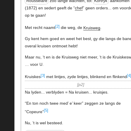
Rousselare
zoo lange wachten, tot
Kortryk
aankomen
(1872) en sedert geeft de “
chef
” geen orders... om voord
op te gaan!
[2]
Met recht naamt
die weg, de
Kruisweg
.
Gy kent hem goed en weet het best, gy die langs de ban
overal kruisen ontmoet hebt!
Maar nu, ‘t en is de Kruisweg niet meer, ‘t is de Kruiskes
… voor U.
[3]
[4
Kruiskes
met lintjes, zyde lintjes, blinkend en flinkend
p2
Na lyden... verblyden = Na kruisen... kruisjes.
“En ton noch twee med’ e’ keer” zeggen ze langs de
[5]
“Copeure”
Nu, ‘t is wel besteed.