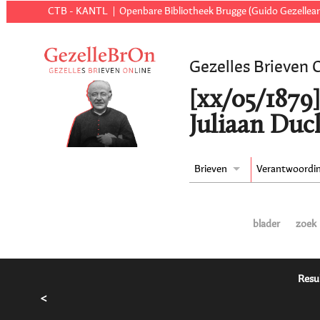
CTB - KANTL
Openbare Bibliotheek Brugge (Guido Gezellear
Gezelles Brieven 
[xx/05/1879]
Juliaan Ducl
Brieven
Verantwoordi
blader
zoek
Resu
<