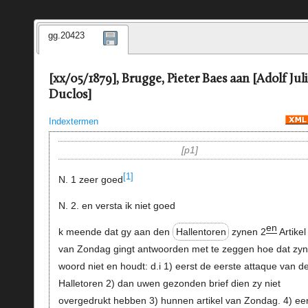
gg.20423
[xx/05/1879], Brugge, Pieter Baes aan [Adolf Jul
Duclos]
Indextermen
p1
[1]
N. 1 zeer goed
N. 2. en versta ik niet goed
en
k meende dat gy aan den
Hallentoren
zynen 2
Artikel
van Zondag gingt antwoorden met te zeggen hoe dat zyn
woord niet en houdt: d.i 1) eerst de eerste attaque van d
Halletoren 2) dan uwen gezonden brief dien zy niet
overgedrukt hebben 3) hunnen artikel van Zondag. 4) ee