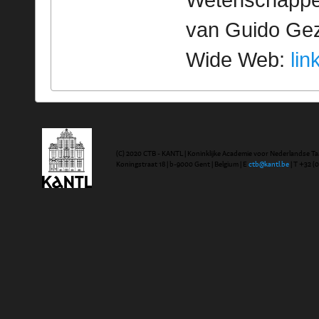
Wetenschappeli
van Guido Geze
Wide Web:
lin
(C) 2020 CTB - KANTL | Koninklijke Academie voor Nederlandse Ta
Koningstraat 18 | b-9000 Gent | Belgium | E
ctb@kantl.be
| T +32 (0