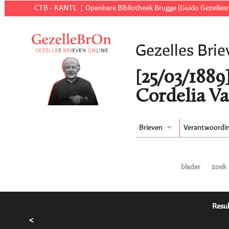
CTB - KANTL
Openbare Bibliotheek Brugge (Guido Gezellear
Gezelles Brie
[25/03/1889
Cordelia V
Brieven
Verantwoordi
blader
zoek
Resul
<