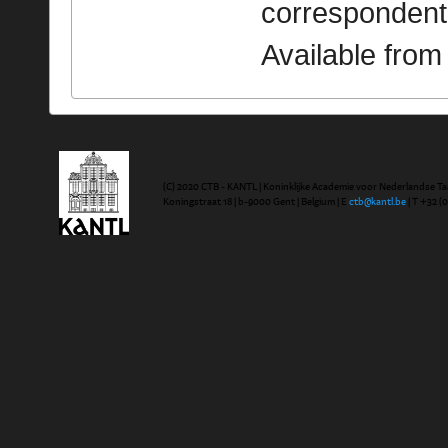
correspondent
Available fro
(C) 2020 CTB - KANTL | Koninklijke Academie voor Nederlandse Ta
Koningstraat 18 | b-9000 Gent | Belgium | E
ctb@kantl.be
| T +32 (0