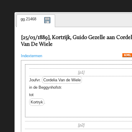
gg.21468
[25/03/1889], Kortrijk, Guido Gezelle aan Cordel
Van De Wiele
Indextermen
p1
Joufvr.
Cordelia Van de Wiele
in de Beggynhofstr.
tot
Kortryk
.
p2