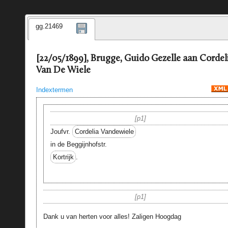
gg.21469
[22/05/1899], Brugge, Guido Gezelle aan Cordel
Van De Wiele
Indextermen
p1
Joufvr.
Cordelia Vandewiele
in de Beggijnhofstr.
Kortrijk
.
p1
Dank u van herten voor alles! Zaligen Hoogdag