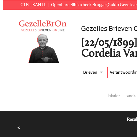
CTB - KANTL
Openbare Bibliotheek Brugge (Guido Gezellear
Gezelles Brieven 
[22/05/1899
Cordelia Va
Brieven
Verantwoordi
blader
zoek
Resul
<