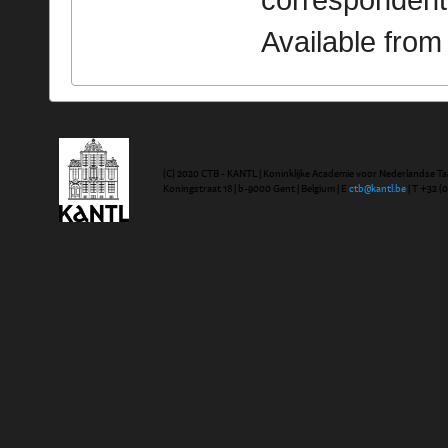
correspondent
Available fro
(C) 2020 CTB - KANTL | Koninklijke Academie voor Nederlandse Ta
Koningstraat 18 | b-9000 Gent | Belgium | E
ctb@kantl.be
| T +32 (0