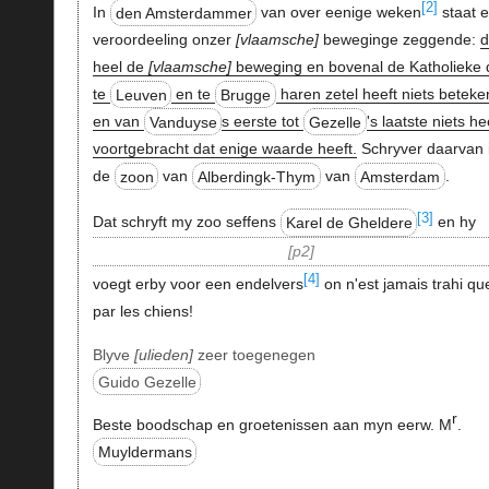
[2]
In
den Amsterdammer
van over eenige weken
staat 
veroordeeling onzer
vlaamsche
beweginge zeggende:
d
heel de
vlaamsche
beweging en bovenal de Katholieke 
te
Leuven
en te
Brugge
haren zetel heeft niets beteke
en van
Vanduyse
s eerste tot
Gezelle
's laatste niets he
voortgebracht dat enige waarde heeft.
Schryver daarvan 
de
zoon
van
Alberdingk-Thym
van
Amsterdam
.
[3]
Dat schryft my zoo seffens
Karel de Gheldere
en hy
p2
[4]
voegt erby voor een endelvers
on n'est jamais trahi qu
par les chiens!
Blyve
ulieden
zeer toegenegen
Guido Gezelle
r
Beste boodschap en groetenissen aan myn eerw. M
.
Muyldermans