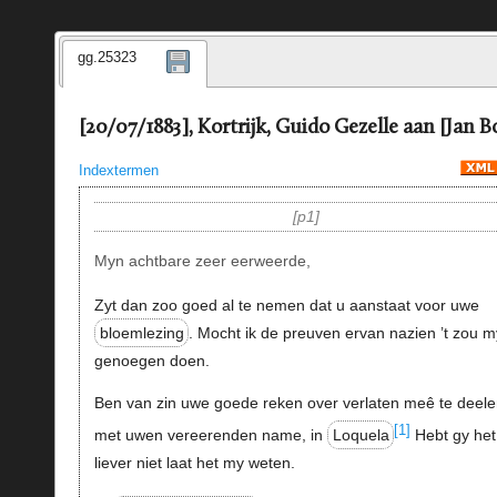
gg.25323
[20/07/1883], Kortrijk, Guido Gezelle aan [Jan Bo
Indextermen
p1
Myn achtbare zeer eerweerde,
Zyt dan zoo goed al te nemen dat u aanstaat voor uwe
bloemlezing
. Mocht ik de preuven ervan nazien ’t zou m
genoegen doen.
Ben van zin uwe goede reken over verlaten meê te deele
[1]
met uwen vereerenden name, in
Loquela
Hebt gy het
liever niet laat het my weten.