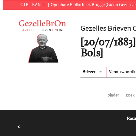
CTB - KANTL
Openbare Bibliotheek Brugge (Guido Gezellear
Gezelles Brieven 
[20/07/1883]
Bols]
Brieven
Verantwoordi
blader
zoek
Resu
<