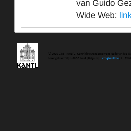
van Guido Geze
Wide Web:
lin
(C) 2020 CTB - KANTL | Koninklijke Academie voor Nederlandse Ta
Koningstraat 18 | b-9000 Gent | Belgium | E
ctb@kantl.be
| T +32 (0