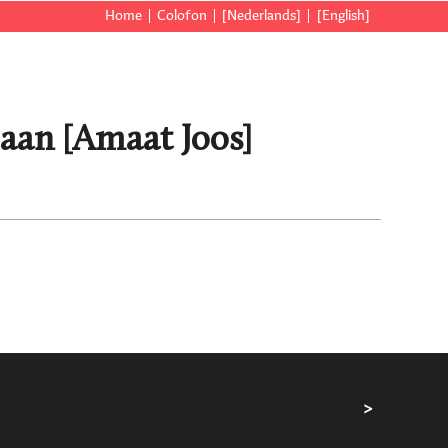
Home
Colofon
[Nederlands]
[English]
 aan [Amaat Joos]
>