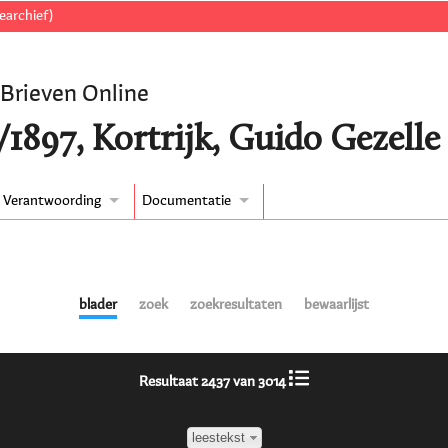
earchief)
 Brieven Online
/1897, Kortrijk, Guido Gezelle
Verantwoording
Documentatie
blader
zoek
zoekresultaten
bewaarlijst
Resultaat 2437 van 3014
leestekst