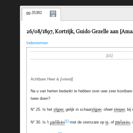
gg.25382
26/08/1897, Kortrijk, Guido Gezelle aan [Ama
Indextermen
p1
Achtbare Heer &
vriend
Na u van herten bedankt te hebben over uwe zeer kostbare
twee doen?
N° 25. Is het
slijper,
gelijk in schaar
slijper
, ofwel
sleiper
, bij
[1]
N° 30. Is 't
pǎrĪé̅kěn
met de stemzate op
lé
, of
p̅a̅rĬekěn
,