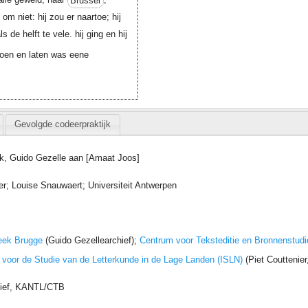
m niet: hij zou er naartoe; hij
s de helft te vele. hij ging en hij
oen en laten was eene
Gevolgde codeerpraktijk
ijk, Guido Gezelle aan [Amaat Joos]
; Louise Snauwaert; Universiteit Antwerpen
eek Brugge
(Guido Gezellearchief);
Centrum voor Teksteditie en Bronnenstudi
t voor de Studie van de Letterkunde in de Lage Landen (ISLN)
(Piet Couttenie
hief, KANTL/CTB