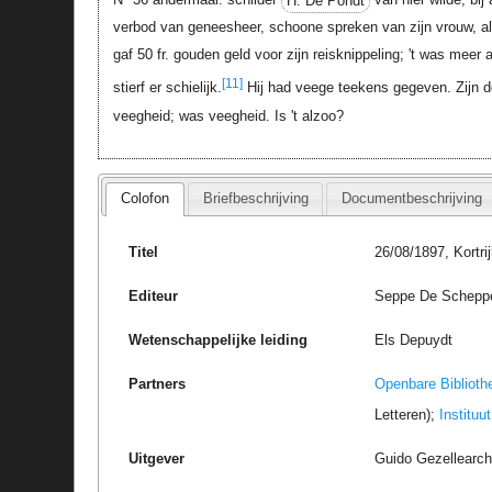
verbod van geneesheer, schoone spreken van zijn vrouw, al o
gaf 50 fr. gouden geld voor zijn reisknippeling; 't was meer al
[11]
stierf er schielijk.
Hij had veege teekens gegeven. Zijn d
veegheid; was veegheid. Is 't alzoo?
Colofon
Briefbeschrijving
Documentbeschrijving
Titel
26/08/1897, Kortr
Editeur
Seppe De Schepper
Wetenschappelijke leiding
Els Depuydt
Partners
Openbare Biblioth
Letteren);
Instituu
Uitgever
Guido Gezellearc