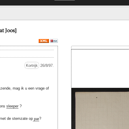
at Joos]
Kortrijk
26/8/97.
 zende, mag ik u een vrage of
 ons
sleeper
?
 met de stemzate op
par
?