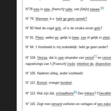
[6]
N°78
tolie
is
talie
,
fransch
taille
, van
latijn
taleare
.
N° 79.
Wanneer
, b.v.
hebt ge geen spreek?
N° 80 Heet de vogel
golz
, of is de smake ervan
golz
?
N° 81.
Pleen
, welke
ee
, gelijk in
twee
,
zee
of gelijk in
steel
N° 84. 't Voorbeeld is mij onduidelijk: hebt ge geen ander?
[7]
N° 104.
Verzaa
, dat is
uwe
uitsprake van
verzei
en
verzei
napoetsinge van 't
Fransch
visée
:
intention de
,
disposition
N° 105. Naderen uitleg, ander voorbeeld.
N° 112.
Bunsel
, vroeger
bundsel
.
[8]
N° 113. Wat zijn dat,
schraafkens
Des
trétaux
? C
hevallet
N° 116. Zegt men
iemand
verlisten en verlagen of
een zake