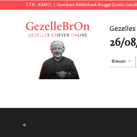
CTB - KANTL
Openbare Bibliotheek Brugge (Guido Gezell
Gezelles
26/08
Brieven
<