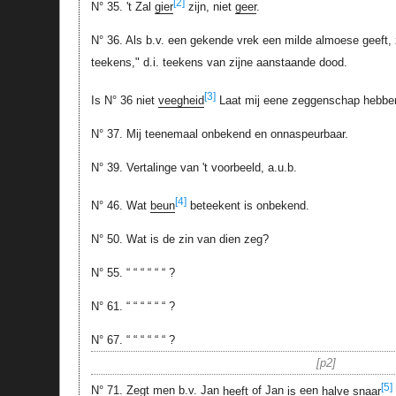
[2]
N° 35. 't Zal
gier
zijn, niet
geer
.
N° 36. Als b.v. een gekende vrek een milde almoese geeft, z
teekens," d.i. teekens van zijne aanstaande dood.
[3]
Is N° 36 niet
veegheid
Laat mij eene zeggenschap hebben 
N° 37. Mij teenemaal onbekend en onnaspeurbaar.
N° 39. Vertalinge van 't voorbeeld, a.u.b.
[4]
N° 46. Wat
beun
beteekent is onbekend.
N° 50. Wat is de zin van dien zeg?
N° 55. “ “ “ “ “ “ ?
N° 61. “ “ “ “ “ “ ?
N° 67. “ “ “ “ “ “ ?
p2
[5]
N° 71. Zegt men b.v. Jan
heeft
of Jan
is
een
halve snaar