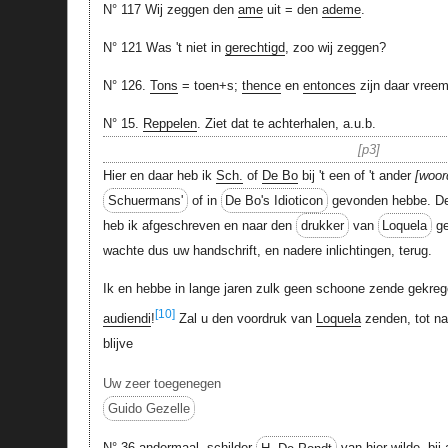
N° 117 Wij zeggen den
ame
uit = den
ademe
.
N° 121 Was 't niet in
gerechtigd
, zoo wij zeggen?
N° 126.
Tons
= toen+s;
thence
en
entonces
zijn daar vree
N° 15.
Reppelen
. Ziet dat te achterhalen, a.u.b.
p3
Hier en daar heb ik
Sch.
of
De Bo
bij 't een of 't ander
woor
Schuermans'
of in
De Bo's Idioticon
gevonden hebbe. D
heb ik afgeschreven en naar den
drukker
van
Loquela
ge
wachte dus uw handschrift, en nadere inlichtingen, terug.
Ik en hebbe in lange jaren zulk geen schoone zende gekre
[10]
audiendi
!
Zal u den voordruk van
Loquela
zenden, tot na
blijve
Uw zeer toegenegen
Guido Gezelle
N° 36 andermaal. schilder
H. De Pondt
van hier wilde, bij