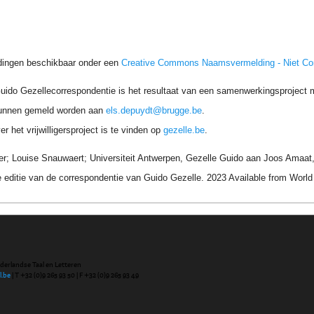
dingen beschikbaar onder een
Creative Commons Naamsvermelding - Niet C
uido Gezellecorrespondentie is het resultaat van een samenwerkingsproject me
unnen gemeld worden aan
els.depuydt@brugge.be
.
r het vrijwilligersproject is te vinden op
gezelle.be
.
 Louise Snauwaert; Universiteit Antwerpen, Gezelle Guido aan Joos Amaat, Ko
 editie van de correspondentie van Guido Gezelle. 2023 Available from Wor
ederlandse Taal en Letteren
l.be
| T +32 (0)9 265 93 50 | F +32 (0)9 265 93 49