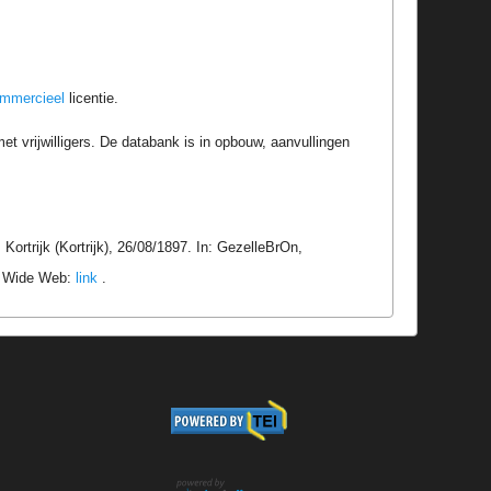
ommercieel
licentie.
t vrijwilligers. De databank is in opbouw, aanvullingen
rtrijk (Kortrijk), 26/08/1897. In: GezelleBrOn,
ld Wide Web:
link
.