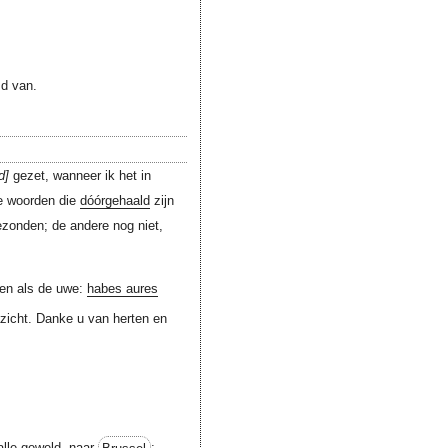
md van.
d
gezet, wanneer ik het in
e woorden die
dóórgehaald
zijn
zonden; de andere nog niet,
gen als de uwe:
habes aures
zicht. Danke u van herten en
 alle geweld, naar
Brussel
;