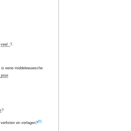
h
,
veel .
?.
is eene middeleeuwsche
 pour
.
s
?
[9]
verlisten en verlagen?