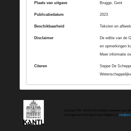
Plaats van uitgave
Brugge, Gent
Publicatiedatum
2023
Beschikbaarheid
Teksten en afbeel
Disclaimer
De editie van de G
en opmerkingen k
Meer informatie ove
Citeren
Seppe De Schepper;
Wetenschappelijke
(C) 2020 CTB - KANTL | Koninklijke Academie voor N
Koningstraat 18 | b-9000 Gent | Belgium | E
ctb@kant