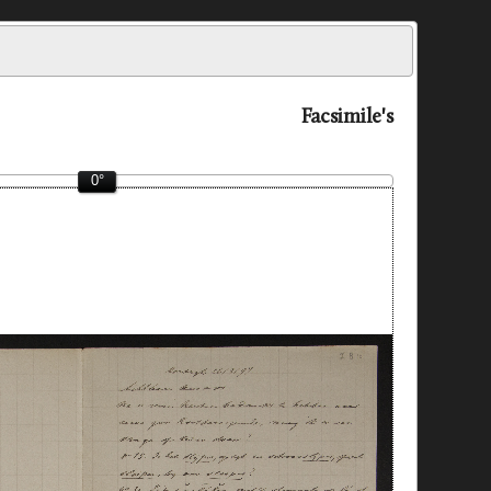
Facsimile's
0°