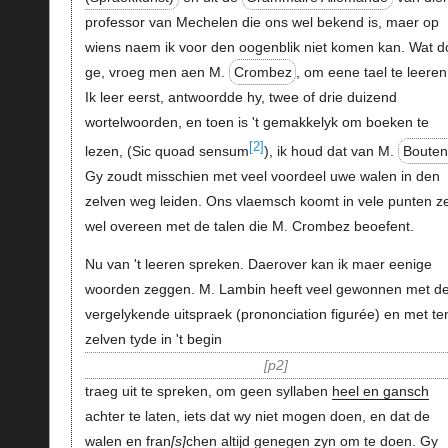
professor van Mechelen die ons wel bekend is, maer op
wiens naem ik voor den oogenblik niet komen kan. Wat d
ge, vroeg men aen M.
Crombez
, om eene tael te leeren
Ik leer eerst, antwoordde hy, twee of drie duizend
wortelwoorden, en toen is 't gemakkelyk om boeken te
[2]
lezen, (Sic quoad sensum
), ik houd dat van M.
Bouten
Gy zoudt misschien met veel voordeel uwe walen in den
zelven weg leiden. Ons vlaemsch koomt in vele punten z
wel overeen met de talen die M. Crombez beoefent.
Nu van 't leeren spreken. Daerover kan ik maer eenige
woorden zeggen. M. Lambin heeft veel gewonnen met d
vergelykende uitspraek (prononciation figurée) en met te
zelven tyde in 't begin
p2
traeg uit te spreken, om geen syllaben
heel en gansch
achter te laten, iets dat wy niet mogen doen, en dat de
walen en fran
s
chen altijd genegen zyn om te doen. Gy