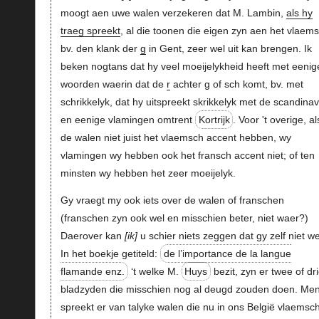
moogt aen uwe walen verzekeren dat M. Lambin,
als hy
traeg spreekt
, al die toonen die eigen zyn aen het vlaems
bv. den klank der
g
in Gent, zeer wel uit kan brengen. Ik
beken nogtans dat hy veel moeijelykheid heeft met eenig
woorden waerin dat de
r
achter g of sch komt, bv. met
schrikkelyk, dat hy uitspreekt skrikkelyk met de scandina
en eenige vlamingen omtrent
Kortrijk
. Voor 't overige, al
de walen niet juist het vlaemsch accent hebben, wy
vlamingen wy hebben ook het fransch accent niet; of ten
minsten wy hebben het zeer moeijelyk.
Gy vraegt my ook iets over de walen of franschen
(franschen zyn ook wel en misschien beter, niet waer?)
Daerover kan
ik
u schier niets zeggen dat gy zelf niet we
In het boekje getiteld:
de l’importance de la langue
flamande enz.
‘t welke M.
Huys
bezit, zyn er twee of dr
bladzyden die misschien nog al deugd zouden doen. Me
spreekt er van talyke walen die nu in ons België vlaemsc