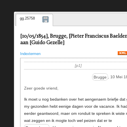
gg.25758
[10/05/1854], Brugge, [Pieter Franciscus Baelde
aan [Guido Gezelle]
Indextermen
p1
Brugge
, 10 Mei 1
Zeer goede vriend,
Ik moet u nog bedanken over het aengenaem briefje dat 
my gezonden hebt eenige dagen voor de vacance. Ik ha
eerder geantwoord, maer om ronduit te spreken ik wiste n
wat zeggen en ik mogte toch wel peizen dat er te