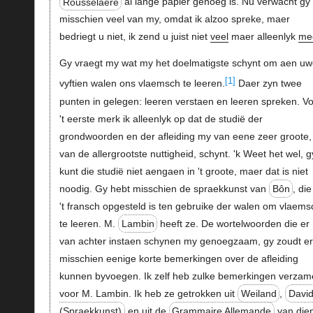
Rousselaere
al lange papier genoeg is. Nu verwacht gy
misschien veel van my, omdat ik alzoo spreke, maer
bedriegt u niet, ik zend u juist niet
veel
maer alleenlyk
me
Gy vraegt my wat my het doelmatigste schynt om aen uw
[1]
vyftien walen ons vlaemsch te leeren.
Daer zyn twee
punten in gelegen: leeren verstaen en leeren spreken. V
't eerste merk ik alleenlyk op dat de studië der
grondwoorden en der afleiding my van eene zeer groote, 
van de allergrootste nuttigheid, schynt. 'k Weet het wel, g
kunt die studië niet aengaen in 't groote, maer dat is niet
noodig. Gy hebt misschien de spraekkunst van
Bôn
, die
't fransch opgesteld is ten gebruike der walen om vlaems
te leeren. M.
Lambin
heeft ze. De wortelwoorden die er
van achter instaen schynen my genoegzaam, gy zoudt er
misschien eenige korte bemerkingen over de afleiding
kunnen byvoegen. Ik zelf heb zulke bemerkingen verzam
voor M. Lambin. Ik heb ze getrokken uit
Weiland
,
Davi
(Spraekkunst)
en uit de
Grammaire Allemande
van die