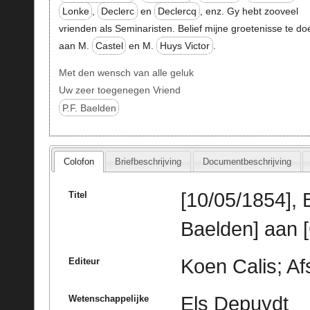
Lonke
,
Declerc
en
Declercq
, enz. Gy hebt zooveel
vrienden als Seminaristen. Belief mijne groetenisse te do
aan M.
Castel
en M.
Huys Victor
.
Met den wensch van alle geluk
Uw zeer toegenegen Vriend
P.F. Baelden
Colofon
Briefbeschrijving
Documentbeschrijving
[10/05/1854], 
Titel
Baelden] aan 
Koen Calis; Afs
Editeur
Els Depuydt
Wetenschappelijke