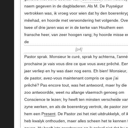
naem gegeven in de dagbladeren. Als M. De Puységur
vertrokken was, ik vroeg voor wien dat hy den boerenkry
mêehad, en hoorde met verwondering het volgende. Ove
twee of drie jaren was er in de kerke van Houthem een
fransche heer, van zeer hoogen rang; hy hoorde misse e
de
p4
Pastor sprak. Monsieur le curé, sprak hy achterna, l’ann
prochaine je vais vous dire ce que vous avez prêché. Ee
jaer verliep en hy was daer nog eens. Eh bien! Monsieur, 
de pastor, avez-vous maintenant compris ce que j’ai
prêché? Pas encore tout, was het antwoord, maer hy die
zoo antwoordde, weet nu allange vlaemsch genoeg om
Conscience te lezen; hy heeft ten minsten verscheide va
zyne werken, en als de boerenkryg vertrok, de pastor zo
hem een P
resent
. De Pastor zei het niet uitdrukkelyk, of i
heb kwalyk onthouden, maer alles scheen het te kennen 