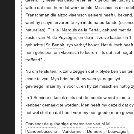
geven. Hy heeft iets geschreven en ik geloof niet dat hy 
willen dat men hem dat werk betale. Misschien is die ede
Franschman die alzoo vlaemsch geleerd heeft u bekend,
want hy schynt ervaren te zyn in de natuurkunde (scienc
naturelles). T’is le
Marquis de la Ferté
, gehuwd met de
zuster van M. de Puységur, en die in ‘t zelve kasteel in ’t
gehuchte
St. Benoit
zyn verblyf houdt. Het duitsch heeft
hem geholpen om vlaemsch te leeren – Is dat niet nogal
treffend? -
Nu om te sluiten, ik zal u zeggen dat ik blyde ben van ten
einde te zyn! Myn brief heeft my waerlyk nogal tyd
gevraegd, maer hy is voor u, en hy zal misschien nuttig z
In ‘t Seminarie ken ik niets dat de moeite weerd is om u
kenbaer gemaekt te worden. Men heeft my gezeid dat gy
het wel stelt en dat heeft voor my een goede mare gewee
Ontvangt de gulhertige groetenisse van M.M.
Vandenbussche
,
Vandorme
,
Dumelie
,
Louwagie
,