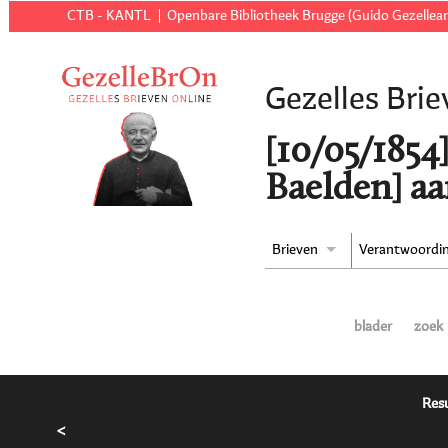
CTB - KANTL
Openbare Bibliotheek Brugge (Guido Gezellear
Gezelles Brie
[10/05/1854]
Baelden] aa
Brieven
Verantwoordi
blader
zoek
Resu
<