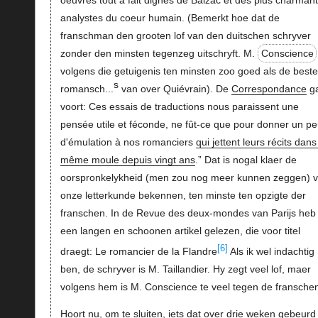
analystes du coeur humain. (Bemerkt hoe dat de
franschman den grooten lof van den duitschen schryver
zonder den minsten tegenzeg uitschryft. M.
Conscience
volgens die getuigenis ten minsten zoo goed als de beste
s
romansch...
van over Quiévrain). De
Correspondance
ga
voort: Ces essais de traductions nous paraissent une
pensée utile et féconde, ne fût-ce que pour donner un p
d'émulation à nos romanciers
qui jettent leurs récits dans
même moule depuis vingt ans
.” Dat is nogal klaer de
oorspronkelykheid (men zou nog meer kunnen zeggen) 
onze letterkunde bekennen, ten minste ten opzigte der
franschen. In de Revue des deux-mondes van Parijs heb 
een langen en schoonen artikel gelezen, die voor titel
[6]
draegt: Le romancier de la Flandre
Als ik wel indachtig
ben, de schryver is M. Taillandier. Hy zegt veel lof, maer
volgens hem is M. Conscience te veel tegen de fransche
Hoort nu, om te sluiten, iets dat over drie weken gebeurd 