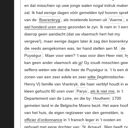
en dat misschien op uwe jonge walen nogal indruk make
zal. Ik had eenige dagen vóór gemelden tyd hooren spre
van de
Boerenkryg
, als moetende komen uit
Vuerne
, 
wel honderd uren verre
gezonden te zyn. Ik nam in ‘t eer
daerop geen aandacht (dat uw vlaemsch hert het my
vergeve!), maer eenige dagen later ik zag den boerenkry
die reeds aengekomen was, ter hand stellen aen M.
de
Puységur
. Maer voor wien? ‘t was voor dien Heer niet, h
kan geen ander vlaemsch als
ja
! Gy zoudt misschien gee
seffens weten wie dat die heer de Puységur is. ‘t Is een d
zonen van een zeer edele en zeer
witte
(legitimistische-
Henry V) famille van Vrankryk, die haer verblyf houdt in 
kleen gehucht 80 uren over
Parys
,
als ik niet mis
, in ‘t
Departement van de Loire, en die by
Houthem
1700
gemeten land in de Belgische Moere bezit. Het ware hoo
van het huis, de eigen regtzweer van den gemelden, is
officier d’ordonnance
in ‘t fransch leger in ‘t oosten en
gehuwd met eene dochter van
St. Arnaud
. Men heeft z