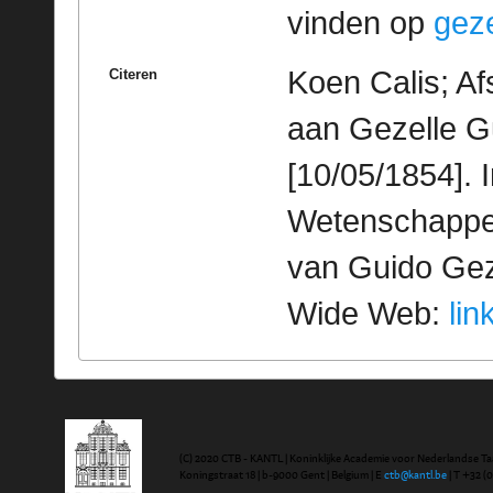
vinden op
geze
Koen Calis; Af
Citeren
aan Gezelle G
[10/05/1854]. 
Wetenschappeli
van Guido Geze
Wide Web:
lin
(C) 2020 CTB - KANTL | Koninklijke Academie voor Nederlandse Ta
Koningstraat 18 | b-9000 Gent | Belgium | E
ctb@kantl.be
| T +32 (0