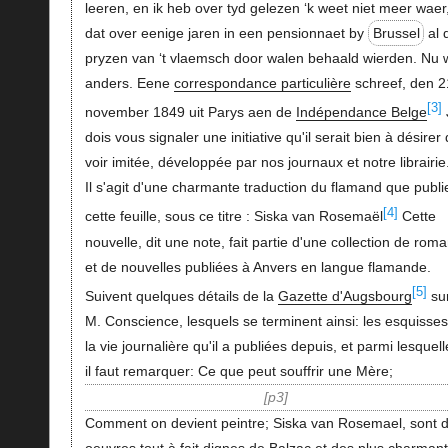
leeren, en ik heb over tyd gelezen ‘k weet niet meer waer
dat over eenige jaren in een pensionnaet by
Brussel
al 
pryzen van ‘t vlaemsch door walen behaald wierden. Nu 
anders. Eene
correspondance particulière
schreef, den 2
[3]
november 1849 uit Parys aen de
Indépendance Belge
dois vous signaler une initiative qu'il serait bien à désirer
voir imitée, développée par nos journaux et notre librairi
Il s'agit d'une charmante traduction du flamand que publi
[4]
cette feuille, sous ce titre : Siska van Rosemaël
Cette
nouvelle, dit une note, fait partie d'une collection de rom
et de nouvelles publiées à Anvers en langue flamande.
[5]
Suivent quelques détails de la
Gazette d'Augsbourg
su
M. Conscience, lesquels se terminent ainsi: les esquisse
la vie journalière qu'il a publiées depuis, et parmi lesquell
il faut remarquer: Ce que peut souffrir une Mère;
p3
Comment on devient peintre; Siska van Rosemael, sont 
oeuvres tout à fait dignes de Balzac et des plus charman