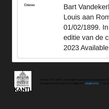
Bart Vandekerk
Citeren
Louis aan Rom
01/02/1899. I
editie van de 
2023 Availabl
(C) 2020 CTB - KANTL | Koninklijke Academie voor Nederlandse Ta
Koningstraat 18 | b-9000 Gent | Belgium | E
ctb@kantl.be
| T +32 (0