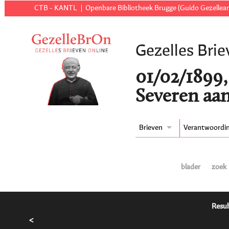
CTB - KANTL
Openbare Bibliotheek Brugge (Guido Gezellear
Gezelles Brie
01/02/1899,
Severen aa
Brieven
Verantwoordi
blader
zoek
Resul
<