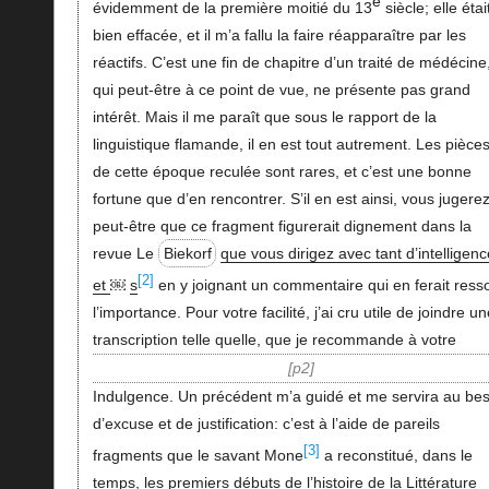
e
évidemment de la première moitié du 13
siècle; elle étai
bien effacée, et il m’a fallu la faire réapparaître par les
réactifs. C’est une fin de chapitre d’un traité de médécine
qui peut-être à ce point de vue, ne présente pas grand
intérêt. Mais il me paraît que sous le rapport de la
linguistique flamande, il en est tout autrement. Les pièce
de cette époque reculée sont rares, et c’est une bonne
fortune que d’en rencontrer. S’il en est ainsi, vous jugere
peut-être que ce fragment figurerait dignement dans la
revue Le
Biekorf
que vous dirigez avec tant d’intelligen
[2]
et
￼
s
en y joignant un commentaire qui en ferait resso
l’importance. Pour votre facilité, j’ai cru utile de joindre un
transcription telle quelle, que je recommande à votre
p2
Indulgence. Un précédent m’a guidé et me servira au bes
d’excuse et de justification: c’est à l’aide de pareils
[3]
fragments que le savant Mone
a reconstitué, dans le
temps, les premiers débuts de l’histoire de la Littérature