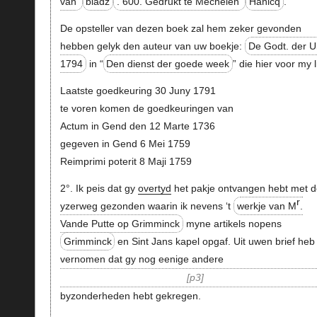
van
bladz
. 600. Gedrukt te Mechelen
Hanicq
.
De opsteller van dezen boek zal hem zeker gevonden
hebben gelyk den auteur van uw boekje:
De Godt. der Ui
1794
in “
Den dienst der goede week
” die hier voor my l
Laatste goedkeuring 30 Juny 1791
te voren komen de goedkeuringen van
Actum in Gend den 12 Marte 1736
gegeven in Gend 6 Mei 1759
Reimprimi poterit 8 Maji 1759
2°. Ik peis dat gy
overtyd
het pakje ontvangen hebt met 
r
yzerweg gezonden waarin ik nevens ‘t
werkje van M
.
Vande Putte op Grimminck
myne artikels nopens
Grimminck
en Sint Jans kapel opgaf. Uit uwen brief heb 
vernomen dat gy nog eenige andere
p3
byzonderheden hebt gekregen.