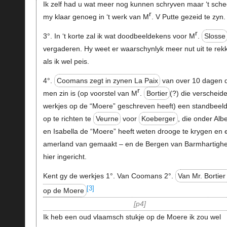
Ik zelf had u wat meer nog kunnen schryven maar ‘t sch
r
my klaar genoeg in ‘t werk van M
. V Putte gezeid te zyn.
r
3°. In ‘t korte zal ik wat doodbeeldekens voor M
.
Slosse
vergaderen. Hy weet er waarschynlyk meer nut uit te rek
als ik wel peis.
4°.
Coomans zegt in zynen La Paix
van over 10 dagen 
r
men zin is (op voorstel van M
.
Bortier
(?) die verscheid
werkjes op de “Moere” geschreven heeft) een standbeel
op te richten te
Veurne
voor
Koeberger
, die onder Albe
en Isabella de “Moere” heeft weten drooge te krygen en 
amerland van gemaakt – en de Bergen van Barmhartighe
hier ingericht.
Kent gy de werkjes 1°. Van Coomans 2°.
Van Mr. Bortier
[3]
op de Moere
p4
Ik heb een oud vlaamsch stukje op de Moere ik zou wel