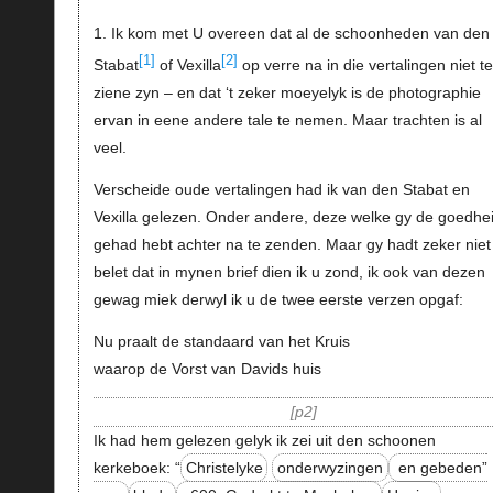
1. Ik kom met U overeen dat al de schoonheden van den
[1]
[2]
Stabat
of Vexilla
op verre na in die vertalingen niet te
ziene zyn – en dat ‘t zeker moeyelyk is de photographie
ervan in eene andere tale te nemen. Maar trachten is al
veel.
Verscheide oude vertalingen had ik van den Stabat en
Vexilla gelezen. Onder andere, deze welke gy de goedhe
gehad hebt achter na te zenden. Maar gy hadt zeker niet
belet dat in mynen brief dien ik u zond, ik ook van dezen
gewag miek derwyl ik u de twee eerste verzen opgaf:
Nu praalt de standaard van het Kruis
waarop de Vorst van Davids huis
p2
Ik had hem gelezen gelyk ik zei uit den schoonen
kerkeboek: “
Christelyke
onderwyzingen
en gebeden”