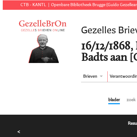
CTB - KANTL
Openbare Bibliotheek Brugge (Guido Gezellear
Gezelles Brie
16/12/1868,
Badts aan [
Brieven
Verantwoordi
blader
zoek
Resu
<