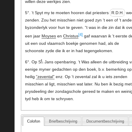
willen deze werkjes zien.
5°. ‘t Spyt my te moeten hooren dat priesters
R.D.H.
we
zenden. Zou het misschien niet goed zyn ‘t een of ‘t ande
byzonderlyk voor hun te geven. “t was in die zin dat ik ov
[4]
een jaar
Moyses
en
Christus
gaf waarvan ik ‘t eerste d
uit een oud vlaamsch boekje genomen had, als de
schoonste zyde die ik er in had tegengekomen.
t.
6°. Op S
Jans openbaring. ‘t Was alleen de uitbreiding 
eenige myner gedachten op den boek, b.v. bemerking op 
heilig
“zevental”
enz. Op ‘t zevental zal ik u iets zenden
misschien al ligt, misschien wat later. Nu ben ik bezig me
prysdeeling der zondagschole gereed te maken en weini
tyd heb ik om te schryven.
Colofon
Briefbeschrijving
Documentbeschrijving