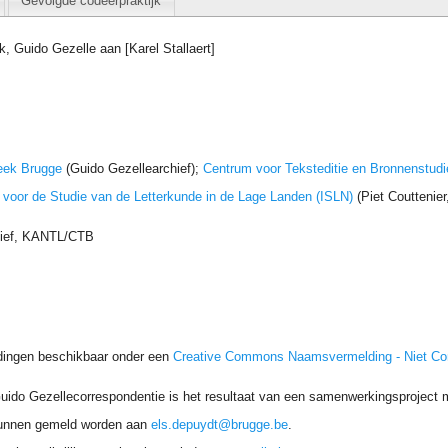
Gevolgde codeerpraktijk
jk, Guido Gezelle aan [Karel Stallaert]
eek Brugge
(Guido Gezellearchief);
Centrum voor Teksteditie en Bronnenstudi
t voor de Studie van de Letterkunde in de Lage Landen (ISLN)
(Piet Couttenie
hief, KANTL/CTB
dingen beschikbaar onder een
Creative Commons Naamsvermelding - Niet C
uido Gezellecorrespondentie is het resultaat van een samenwerkingsproject me
unnen gemeld worden aan
els.depuydt@brugge.be
.