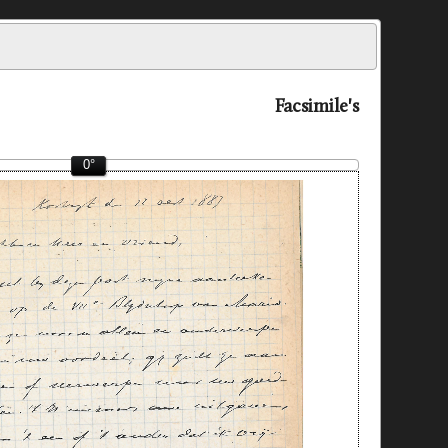
Facsimile's
0°