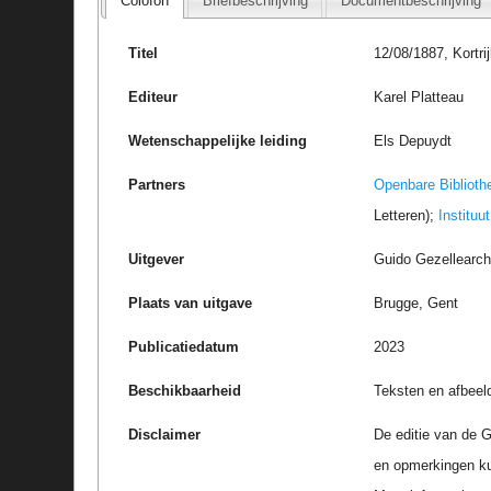
Colofon
Briefbeschrijving
Documentbeschrijving
Titel
12/08/1887, Kortri
Editeur
Karel Platteau
Wetenschappelijke leiding
Els Depuydt
Partners
Openbare Biblioth
Letteren);
Instituu
Uitgever
Guido Gezellearc
Plaats van uitgave
Brugge, Gent
Publicatiedatum
2023
Beschikbaarheid
Teksten en afbeel
Disclaimer
De editie van de G
en opmerkingen k