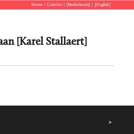
Home
Colofon
[Nederlands]
[English]
an [Karel Stallaert]
>