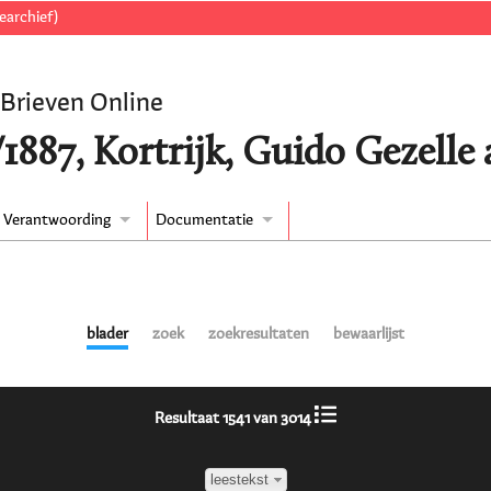
earchief)
 Brieven Online
1887, Kortrijk, Guido Gezelle a
Verantwoording
Documentatie
blader
zoek
zoekresultaten
bewaarlijst
Resultaat 1541 van 3014
leestekst