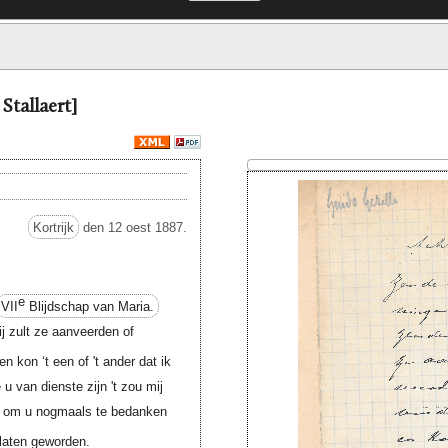
 Stallaert]
Kortrijk
den 12 oest 1887.
e
VII
Blijdschap van Maria.
j zult ze aanveerden of
en kon ‘t een of 't ander dat ik
u van dienste zijn 't zou mij
e om u nogmaals te bedanken
 laten geworden.