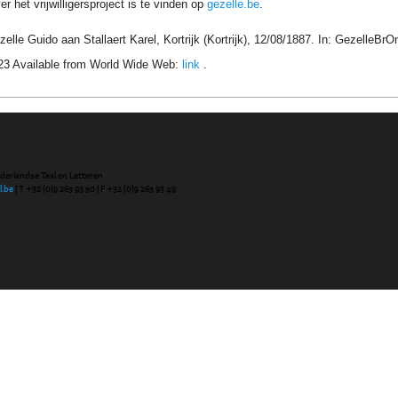
r het vrijwilligersproject is te vinden op
gezelle.be
.
zelle Guido aan Stallaert Karel, Kortrijk (Kortrijk), 12/08/1887. In: GezelleB
23 Available from World Wide Web:
link
.
ederlandse Taal en Letteren
l.be
| T +32 (0)9 265 93 50 | F +32 (0)9 265 93 49