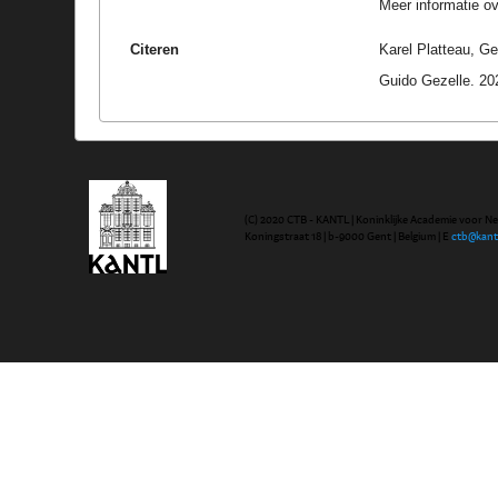
Meer informatie ove
Citeren
Karel Platteau, Ge
Guido Gezelle. 20
(C) 2020 CTB - KANTL | Koninklijke Academie voor N
Koningstraat 18 | b-9000 Gent | Belgium | E
ctb@kant