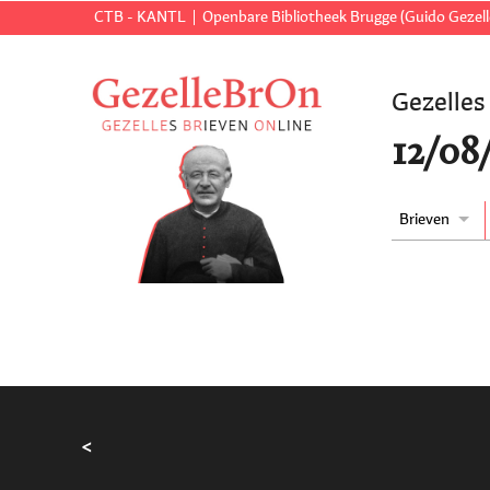
CTB - KANTL
Openbare Bibliotheek Brugge (Guido Gezell
Gezelles
12/08/
Brieven
<