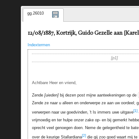
gg.26010
12/08/1887, Kortrijk, Guido Gezelle aan [Karel
Indextermen
p1
Achtbare Heer en vriend,
Zende
uieden
bij dezen post mijne aanteekeningen op de
Zende ze naar u alleen en onderwerpe ze aan uw oordeel; gi
[1]
verwerpen naar uw goedvinden, 't Is immers uwe uitgave
vrijmoedig en ter hulpe onzer zake op- en bij gemerkt hebbe 
oprecht veel genoegen doen. Neme de gelegentheid te bat
[2]
over de keurige
Stallardiana
die gij zoo goed waart mij te