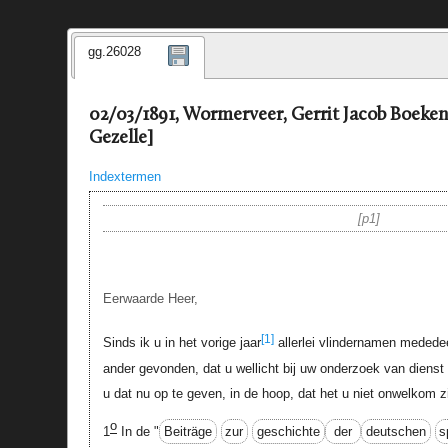
gg.26028
02/03/1891, Wormerveer, Gerrit Jacob Boeke
Gezelle]
Indextermen
p1
Eerwaarde Heer,
[1]
Sinds ik u in het vorige jaar
allerlei vlindernamen medede
ander gevonden, dat u wellicht bij uw onderzoek van dienst 
u dat nu op te geven, in de hoop, dat het u niet onwelkom z
o
1
In de "
Beiträge
zur
geschichte
der
deutschen
s