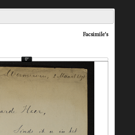
Facsimile's
0°