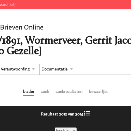
earchief)
 Brieven Online
/1891, Wormerveer, Gerrit Ja
o Gezelle]
Verantwoording
Documentatie
blader
zoek
zoekresultaten
bewaarlijst
Resultaat 2012 van 3014
leestekst