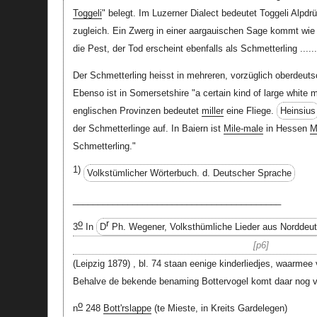
Toggeli
" belegt. Im Luzerner Dialect bedeutet Toggeli Alpd
zugleich. Ein Zwerg in einer aargauischen Sage kommt wie 
die Pest, der Tod erscheint ebenfalls als Schmetterling .......
Der Schmetterling heisst in mehreren, vorzüglich oberdeu
Ebenso ist in Somersetshire "a certain kind of large white 
englischen Provinzen bedeutet
miller
eine Fliege.
Heinsius
der Schmetterlinge auf. In Baiern ist
Mile-male
in Hessen
M
Schmetterling."
1)
Volkstümlicher Wörterbuch. d. Deutscher Sprache
__________________________________________
o
r
3
In
D
Ph. Wegener, Volksthümliche Lieder aus Norddeu
p6
(Leipzig 1879) , bl. 74 staan eenige kinderliedjes, waarme
Behalve de bekende benaming Bottervogel komt daar nog v
o
n
248
Bott'rslappe
(te Mieste, in Kreits Gardelegen)