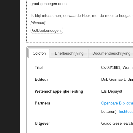
groot genoegen doen.
Ik blijf intusschen, eerwaarde Heer, met de meeste hoogac
dienaar
GJBoekenoogen.
Colofon
Briefbeschrijving
Documentbeschrijving
Titel
02/03/1891, Worme
Editeur
Dirk Geirnaert; Un
Wetenschappelijke leiding
Els Depuydt
Partners
Openbare Biblioth
Letteren);
Instituu
Uitgever
Guido Gezellearc