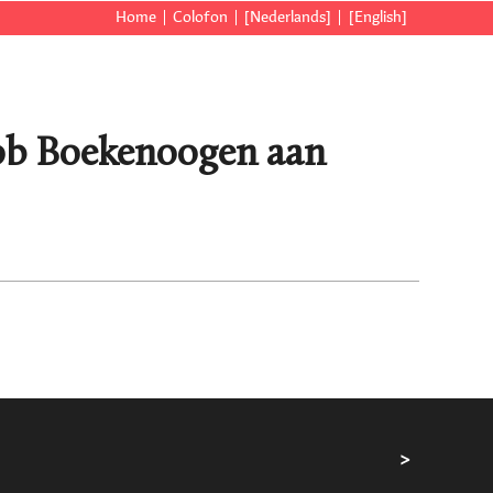
Home
Colofon
[Nederlands]
[English]
cob Boekenoogen aan
>