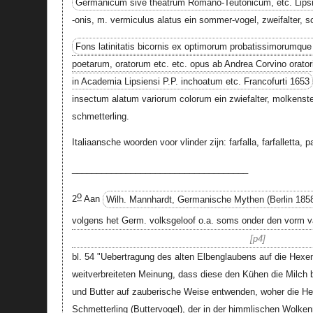
Germanicum sive theatrum Romano-Teutonicum, etc. Lipsia
-onis, m. vermiculus alatus ein sommer-vogel, zweifalter, s
Fons latinitatis bicornis ex optimorum probatissimorumque
poetarum, oratorum etc. etc. opus ab Andrea Corvino orator
in Academia Lipsiensi P.P. inchoatum etc. Francofurti 1653
insectum alatum variorum colorum ein zwiefalter, molkenste
schmetterling.
Italiaansche woorden voor vlinder zijn: farfalla, farfalletta, p
____________________________________
o
2
Aan
Wilh. Mannhardt, Germanische Mythen (Berlin 185
volgens het Germ. volksgeloof o.a. soms onder den vorm va
p4
bl. 54 "Uebertragung des alten Elbenglaubens auf die Hexen 
weitverbreiteten Meinung, dass diese den Kühen die Milch
und Butter auf zauberische Weise entwenden, woher die He
Schmetterling (
Buttervogel
), der in der himmlischen Wolken