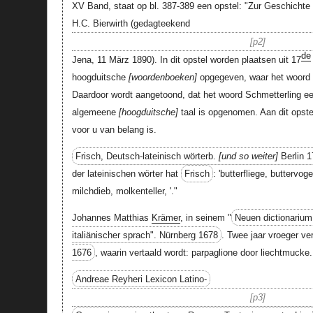
XV Band, staat op bl. 387-389 een opstel: "Zur Geschichte
H.C. Bierwirth (gedagteekend
p2
de
Jena, 11 März 1890). In dit opstel worden plaatsen uit 17
hoogduitsche
woordenboeken
opgegeven, waar het woord 
Daardoor wordt aangetoond, dat het woord Schmetterling eers
algemeene
hoogduitsche
taal is opgenomen. Aan dit opstel
voor u van belang is.
Frisch, Deutsch-lateinisch wörterb.
und so weiter
Berlin 1
der lateinischen wörter hat
Frisch
: 'butterfliege, butterv
milchdieb, molkenteller, '."
Johannes Matthias
Krämer
, in seinem "
Neuen dictionarium
italiänischer sprach". Nürnberg 1678
. Twee jaar vroeger v
1676
, waarin vertaald wordt: parpaglione door liechtmucke.
Andreae Reyheri Lexicon Latino-
p3