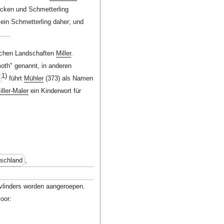
rücken und Schmetterling
ein Schmetterling daher; und
....
tschen Landschaften
Miller
.
moth" genannt, in anderen
1)
führt
Mühler
(373) als Namen
iller-Maler
ein Kinderwort für
tschland
,
e vlinders worden aangeroepen.
oor: