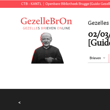
CTB - KANTL
Openbare Bibliotheek Brugge (Guido Gezell
Gezelles
02/03
[Guid
Brieven
<