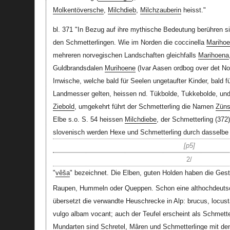
Molkentöversche
,
Milchdieb
,
Milchzauberin
heisst."
bl. 371 "In Bezug auf ihre mythische Bedeutung berühren si
den Schmetterlingen. Wie im Norden die coccinella
Mariho
mehreren norvegischen Landschaften gleichfalls
Marihoena
Guldbrandsdalen
Murihoene
(Ivar Aasen ordbog over det Nor
Irrwische, welche bald für Seelen ungetaufter Kinder, bald f
Landmesser gelten, heissen nd. Tükbolde, Tukkebolde, und
Ziebold
, umgekehrt führt der Schmetterling die Namen
Züns
Elbe s.o. S. 54 heissen
Milchdiebe
, der Schmetterling (372
slovenisch werden Hexe und Schmetterling durch dasselbe
p5
2/
"
vêša
" bezeichnet. Die Elben, guten Holden haben die Gest
Raupen, Hummeln oder Queppen. Schon eine althochdeuts
übersetzt die verwandte Heuschrecke in Alp: brucus, locu
vulgo albam vocant; auch der Teufel erscheint als Schmette
Mundarten sind Schretel, Mâren und Schmetterlinge mit d