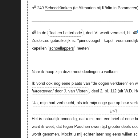
o
n
249
Scheddrümken
(te Altmarien bij Körlin in Pommeren)
_______________________________________________
o
4
In de
Taal en Letterbode
, deel VI wordt vermeld, bl. 40
Zuiderzee gebruikelijk is: "
pinnevoegel
- kapel, voornamelijk
kapellen "
schoellappers
" heeten"
______________________________________________
Naar ik hoop zijn deze mededeelingen u welkom.
Ik vond ook nog eene plaats van "de oogen verklaren" en we
uitgegeven
door J. van Vloten
, deel 2, bl. 112 (uit W.D. 
"Ja, mijn hart verheucht, als ick mijn ooge gae op heur verk
p7
Het is natuurlijk onnoodig, dat u mij met een brief of eene b
want ik weet, dat tegen Paschen uwen tijd grootendeels do
wordt genomen. Mocht u mij echter later nog eens willen schr