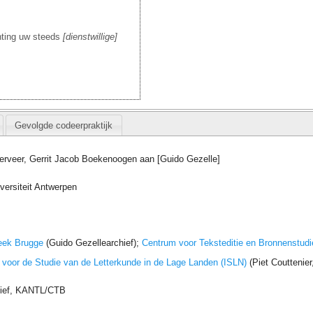
hting uw steeds
dienstwillige
Gevolgde codeerpraktijk
rveer, Gerrit Jacob Boekenoogen aan [Guido Gezelle]
iversiteit Antwerpen
eek Brugge
(Guido Gezellearchief);
Centrum voor Teksteditie en Bronnenstudi
t voor de Studie van de Letterkunde in de Lage Landen (ISLN)
(Piet Couttenie
hief, KANTL/CTB