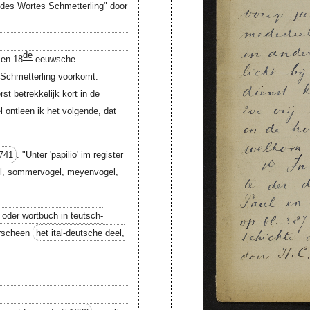
 des Wortes Schmetterling" door
de
en 18
eeuwsche
Schmetterling voorkomt.
t betrekkelijk kort in de
 ontleen ik het volgende, dat
741
. "Unter 'papilio' im register
ogel, sommervogel, meyenvogel,
 oder wortbuch in teutsch-
erscheen
het ital-deutsche deel,