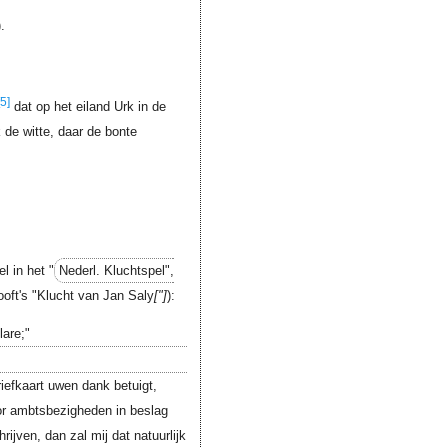
.
[5]
dat op het eiland Urk in de
 de witte, daar de bonte
l in het "
Nederl. Kluchtspel",
Hooft's "Klucht van Jan Saly
"
):
lare;"
riefkaart uwen dank betuigt,
or ambtsbezigheden in beslag
ijven, dan zal mij dat natuurlijk