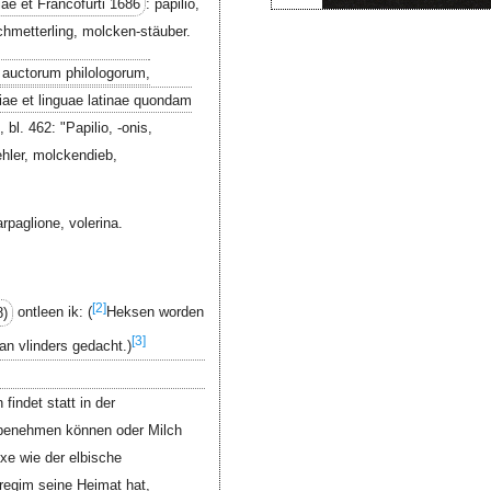
e et Francofurti 1686
: papilio,
chmetterling, molcken-stäuber.
 auctorum philologorum,
iae et linguae latinae quondam
, bl. 462: "Papilio, -onis,
hler, molckendieb,
arpaglione, volerina.
[2]
8)
ontleen ik: (
Heksen worden
[3]
n vlinders gedacht.)
findet statt in der
 benehmen können oder Milch
xe wie der elbische
regim seine Heimat hat,