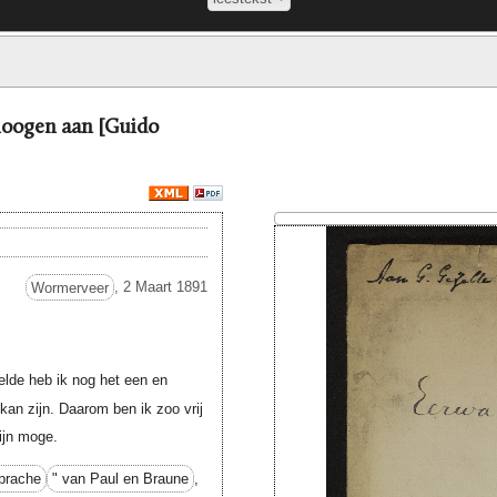
noogen aan [Guido
Wormerveer
, 2 Maart 1891
elde heb ik nog het een en
kan zijn. Daarom ben ik zoo vrij
ijn moge.
prache
" van Paul en Braune
,