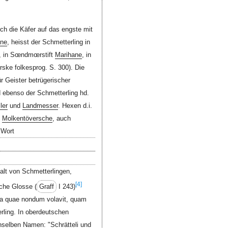
ch die Käfer auf das engste mit
ene
, heisst der Schmetterling in
, in Sœndmœrstift
Marihane
, in
ske folkesprog. S. 300). Die
ür Geister betrügerischer
 ebenso der Schmetterling hd.
ler
und
Landmesser
. Hexen d.i.
)
Molkentöversche
, auch
 Wort
alt von Schmetterlingen,
[4]
che Glosse (
Graff
I 243)
sta quae nondum volavit, quam
rling. In oberdeutschen
enselben Namen: "
Schrätteli
und