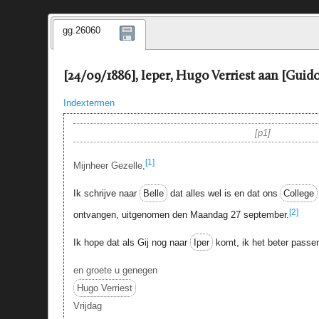
gg.26060
[24/09/1886], Ieper, Hugo Verriest aan [Guido
Indextermen
p1
[1]
Mijnheer Gezelle,
Ik schrijve naar
Belle
dat alles wel is en dat ons
College
[2]
ontvangen, uitgenomen den Maandag 27 september.
Ik hope dat als Gij nog naar
Iper
komt, ik het beter passen
en groete u genegen
Hugo Verriest
Vrijdag