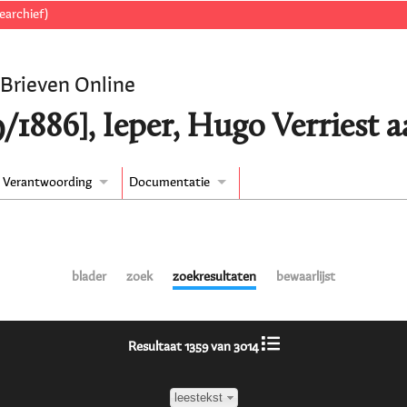
earchief)
 Brieven Online
/1886], Ieper, Hugo Verriest 
Verantwoording
Documentatie
blader
zoek
zoekresultaten
bewaarlijst
Resultaat 1359 van 3014
leestekst