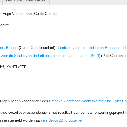
Gevolgde codeerpraktijk
r, Hugo Verriest aan [Guido Gezelle]
chrift
eek Brugge
(Guido Gezellearchief);
Centrum voor Teksteditie en Bronnenstudi
t voor de Studie van de Letterkunde in de Lage Landen (ISLN)
(Piet Couttenie
hief, KANTL/CTB
dingen beschikbaar onder een
Creative Commons Naamsvermelding - Niet C
uido Gezellecorrespondentie is het resultaat van een samenwerkingsproject me
unnen gemeld worden aan
els.depuydt@brugge.be
.