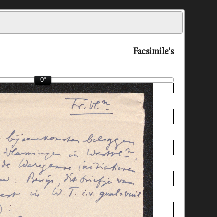
Facsimile's
0°