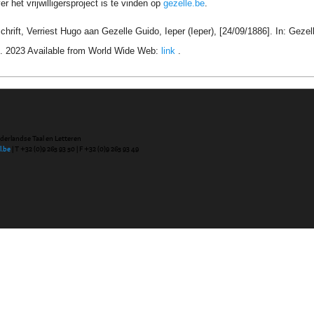
r het vrijwilligersproject is te vinden op
gezelle.be
.
hrift, Verriest Hugo aan Gezelle Guido, Ieper (Ieper), [24/09/1886]. In: Gez
. 2023 Available from World Wide Web:
link
.
ederlandse Taal en Letteren
l.be
| T +32 (0)9 265 93 50 | F +32 (0)9 265 93 49