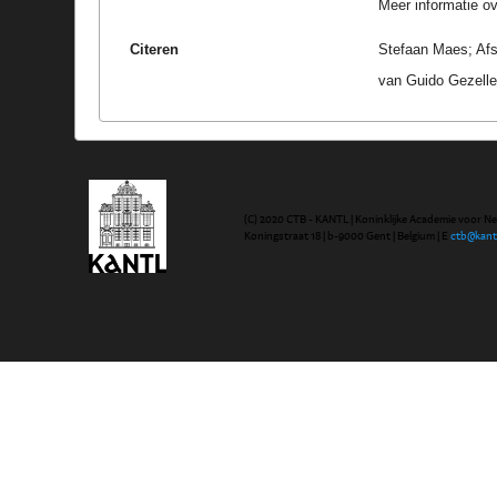
Meer informatie ove
Citeren
Stefaan Maes; Afsc
van Guido Gezelle
(C) 2020 CTB - KANTL | Koninklijke Academie voor N
Koningstraat 18 | b-9000 Gent | Belgium | E
ctb@kant