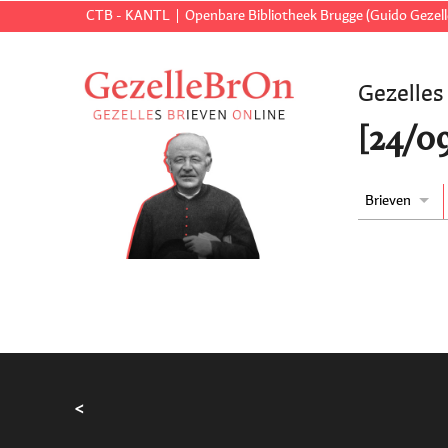
CTB - KANTL
Openbare Bibliotheek Brugge (Guido Gezell
Gezelles
[24/09
Brieven
<