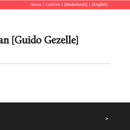
Home
Colofon
[Nederlands]
[English]
aan [Guido Gezelle]
>