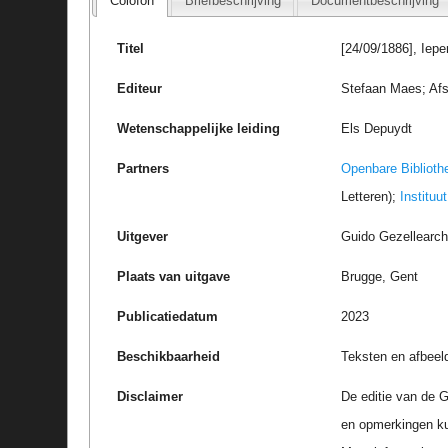
Colofon
Briefbeschrijving
Documentbeschrijving
Titel
[24/09/1886], Iepe
Editeur
Stefaan Maes; Afs
Wetenschappelijke leiding
Els Depuydt
Partners
Openbare Biblioth
Letteren);
Instituu
Uitgever
Guido Gezellearc
Plaats van uitgave
Brugge, Gent
Publicatiedatum
2023
Beschikbaarheid
Teksten en afbeel
Disclaimer
De editie van de G
en opmerkingen k