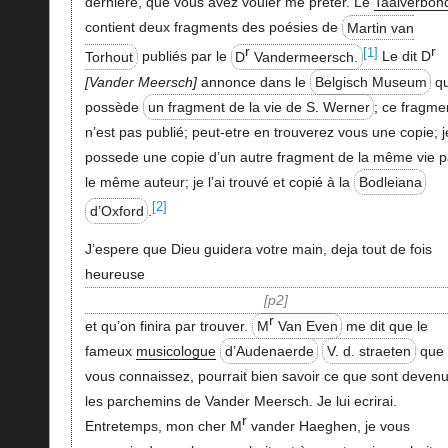
dernière, que vous avez vouler me prêter. Le
Taalverbon
contient deux fragments des poésies de
Martin van
r
r
[1]
Torhout
publiés par le
D
Vandermeersch.
Le dit D
Vander Meersch
annonce dans le
Belgisch Museum
qu
possède
un fragment de la vie de S. Werner
; ce fragme
n’est pas publié; peut-etre en trouverez vous une copie; j
possede une copie d’un autre fragment de la même vie p
le même auteur; je l’ai trouvé et copié à la
Bodleiana
[2]
d’Oxford
.
J’espere que Dieu guidera votre main, deja tout de fois
heureuse
p2
r
et qu’on finira par trouver.
M
Van Even
me dit que le
fameux
musicologue
d’Audenaerde
V. d. straeten
que
vous connaissez, pourrait bien savoir ce que sont deven
les parchemins de Vander Meersch. Je lui ecrirai.
r
Entretemps, mon cher M
vander Haeghen, je vous