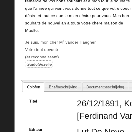
remercie de vos bons souhaits et à mon tour je souhaite
que l’année qui vient vous donne tout ce que votre coeur
désire et tout ce que le mien désire pour vous. Mes bon
souhaits de nouvel an à toute votre chere maison de
Maelte.
r
Je suis, mon cher M
vander Haeghen
Votre tout devoué
(et reconnaissant)
GuidoGezelle
Colofon
Briefbeschrijving
Documentbeschrijving
26/12/1891, Ko
Titel
[Ferdinand Va
Lut De Neve
Editeur