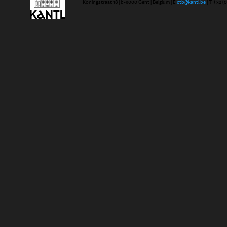
Koningstraat 18 | b-9000 Gent | Belgium | E
ctb@kantl.be
| T +32 (0