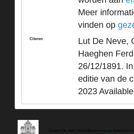
Meer informatie
vinden op
geze
Lut De Neve, 
Citeren
Haeghen Ferdin
26/12/1891. I
editie van de 
2023 Availabl
(C) 2020 CTB - KANTL | Koninklijke Academie voor Nederlandse Ta