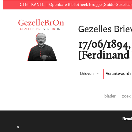
CTB - KANTL
Openbare Bibliotheek Brugge (Guido Gezellear
Gezelles Brie
17/06/1894,
[Ferdinand
Brieven
Verantwoordi
blader
zoek
Resul
<