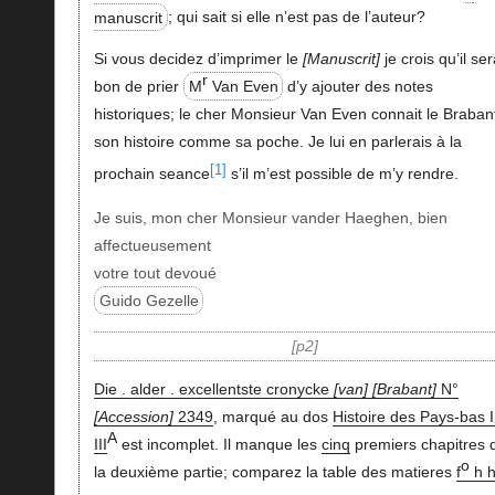
manuscrit
; qui sait si elle n’est pas de l’auteur?
Si vous decidez d’imprimer le
Manuscrit
je crois qu’il ser
r
bon de prier
M
Van Even
d’y ajouter des notes
historiques; le cher Monsieur Van Even connait le Brabant
son histoire comme sa poche. Je lui en parlerais à la
[1]
prochain seance
s’il m’est possible de m’y rendre.
Je suis, mon cher Monsieur vander Haeghen, bien
affectueusement
votre tout devoué
Guido Gezelle
p2
Die . alder . excellentste cronycke
van
Brabant
N°
Accession
2349
, marqué au dos
Histoire des Pays-bas I
A
III
est incomplet. Il manque les
cinq
premiers chapitres 
o
la deuxième partie; comparez la table des matieres
f
h h