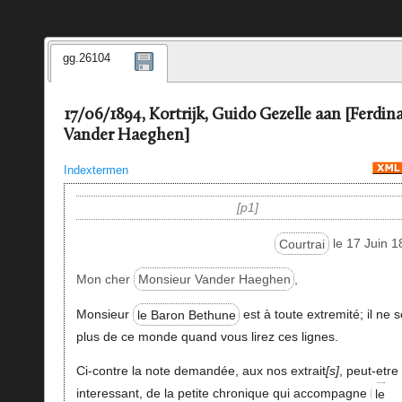
gg.26104
17/06/1894, Kortrijk, Guido Gezelle aan [Ferdin
Vander Haeghen]
Indextermen
p1
Courtrai
le 17 Juin 1
Mon cher
Monsieur Vander Haeghen
,
Monsieur
le Baron Bethune
est à toute extremité; il ne 
plus de ce monde quand vous lirez ces lignes.
Ci-contre la note demandée, aux nos extrait
s
, peut-etre
interessant, de la petite chronique qui accompagne
le