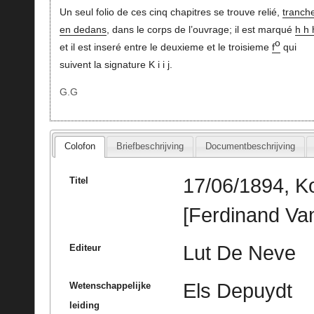
Un seul folio de ces cinq chapitres se trouve relié,
tranch
en dedans
, dans le corps de l’ouvrage; il est marqué
h h h
o
et il est inseré entre le deuxieme et le troisieme
f
qui
suivent la signature K i i j.
G.G
Colofon
Briefbeschrijving
Documentbeschrijving
17/06/1894, Ko
Titel
[Ferdinand Va
Lut De Neve
Editeur
Els Depuydt
Wetenschappelijke
leiding