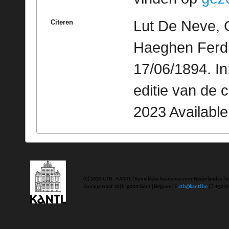
Lut De Neve, 
Citeren
Haeghen Ferdin
17/06/1894. I
editie van de 
2023 Availabl
(C) 2020 CTB - KANTL | Koninklijke Academie voor Nederlandse Ta
Koningstraat 18 | b-9000 Gent | Belgium | E
ctb@kantl.be
| T +32 (0