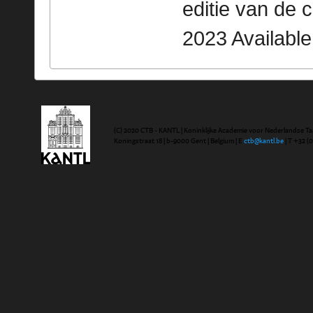
editie van de 
2023 Availabl
(C) 2020 CTB - KANTL | Koninklijke Academie voor Nederlandse Ta
Koningstraat 18 | b-9000 Gent | Belgium | E
ctb@kantl.be
| T +32 (0