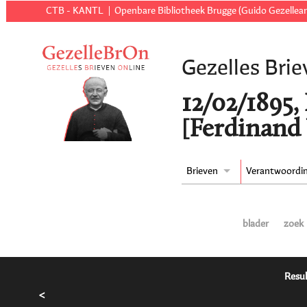
CTB - KANTL
Openbare Bibliotheek Brugge (Guido Gezellear
Gezelles Brie
12/02/1895,
[Ferdinand
Brieven
Verantwoordi
blader
zoek
Resul
<