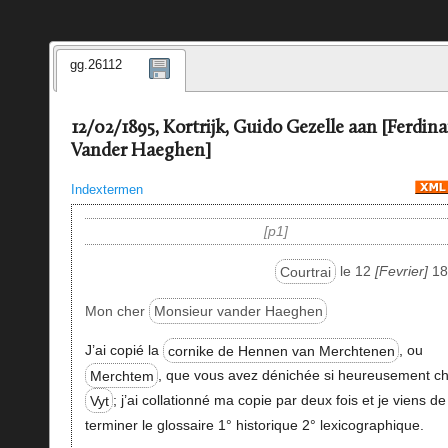
gg.26112
12/02/1895, Kortrijk, Guido Gezelle aan [Ferdin
Vander Haeghen]
Indextermen
p1
Courtrai
le 12
Fevrier
18
Mon cher
Monsieur vander Haeghen
J’ai copié la
cornike de Hennen van Merchtenen
, ou
Merchtem
, que vous avez dénichée si heureusement c
Vyt
; j’ai collationné ma copie par deux fois et je viens de
terminer le glossaire 1° historique 2° lexicographique.