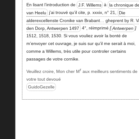
En lisant l’introduction de
J.F. Willems
à
la chronique d
van Heelu
j’ai trouvé qu’il cite, p. xxxix, n° 21,
Die
alderexcellenste Cronike van Brabant… gheprent by R. 
den Dorp, Antwerpen 1497
4°, réimprimé
Antwerpen
1512, 1518, 1530. Si vous vouliez avoir la bonté de
m’envoyer cet ouvrage, je suis sur qu’il me serait à moi,
comme a Willems, très utile pour controler certains
passages de votre cornike.
r
Veuillez croire, Mon cher M
aux meilleurs sentiments de
votre tout devoué
GuidoGezelle