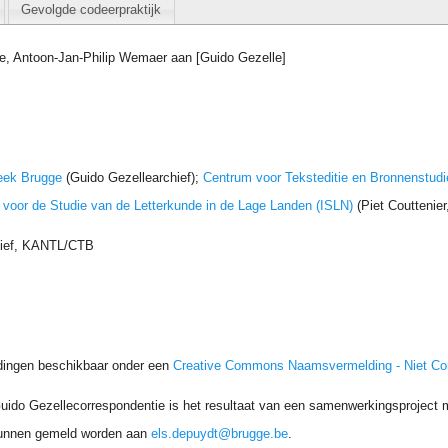
Gevolgde codeerpraktijk
e, Antoon-Jan-Philip Wemaer aan [Guido Gezelle]
eek Brugge
(Guido Gezellearchief);
Centrum voor Teksteditie en Bronnenstudi
t voor de Studie van de Letterkunde in de Lage Landen (ISLN)
(Piet Couttenie
hief, KANTL/CTB
dingen beschikbaar onder een
Creative Commons Naamsvermelding - Niet C
uido Gezellecorrespondentie is het resultaat van een samenwerkingsproject me
unnen gemeld worden aan
els.depuydt@brugge.be
.