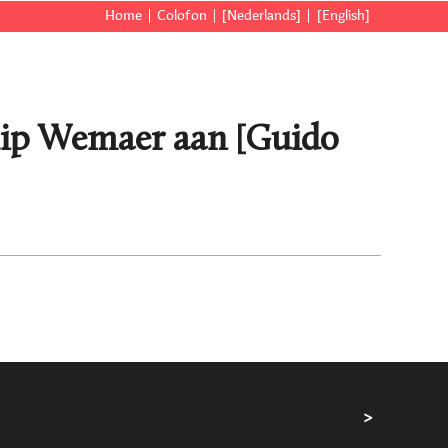
Home
Colofon
[Nederlands]
[English]
ilip Wemaer aan [Guido
>