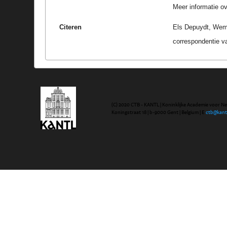
Meer informatie ove
Citeren
Els Depuydt, Wema
correspondentie v
(C) 2020 CTB - KANTL | Koninklijke Academie voor N
Koningstraat 18 | b-9000 Gent | Belgium | E
ctb@kant