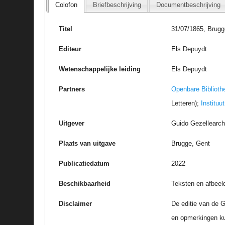
Colofon
Briefbeschrijving
Documentbeschrijving
Titel
31/07/1865, Brugg
Editeur
Els Depuydt
Wetenschappelijke leiding
Els Depuydt
Partners
Openbare Biblioth
Letteren);
Instituu
Uitgever
Guido Gezellearc
Plaats van uitgave
Brugge, Gent
Publicatiedatum
2022
Beschikbaarheid
Teksten en afbeel
Disclaimer
De editie van de G
en opmerkingen k