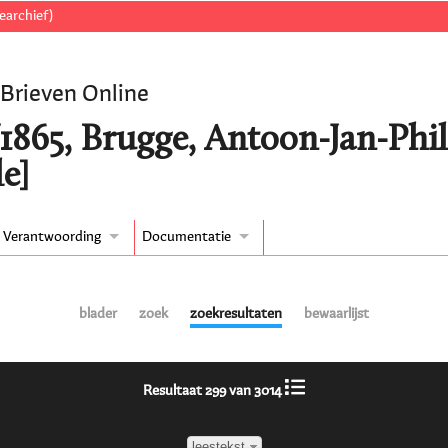
earchief)
 Brieven Online
/1865, Brugge, Antoon-Jan-Ph
e]
Verantwoording
Documentatie
blader
zoek
zoekresultaten
bewaarlijst
Resultaat 299 van 3014
leestekst