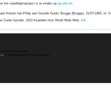
r het vrijwilligersproject is te vinden op
gezelle.be
.
er Antoon-Jan-Philip aan Gezelle Guido, Brugge (Brugge), 31/07/1865. In: G
an Guido Gezelle. 2022 Available from World Wide Web:
link
.
ederlandse Taal en Letteren
l.be
| T +32 (0)9 265 93 50 | F +32 (0)9 265 93 49