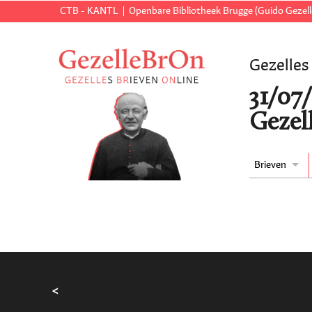
CTB - KANTL
Openbare Bibliotheek Brugge (Guido Gezell
Gezelles
31/07
Gezell
Brieven
<