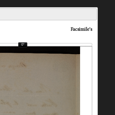
Facsimile's
0°