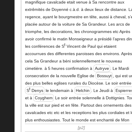
magnifique cavalcade etait venue à Sa rencontre aux
extrêmités de Doyenné c.à.d. à deux lieux de distance. L
regence, ayant le bourgmestre en tête, aussi à cheval, s’
placée autour de la voiture de Sa Grandeur. Les arcs de
triomphe, les decorations, les chronogrammes etc Après
avoir confirmé le matin Monseigneur a présidé l’apres din
t
les conférences de S
Vincent de Paul qui etaient
accourrues des differentes paroisses des environs. Après
cela Sa Grandeur a béni solennellement le nouveau
cimetière. à 5 heures confirmation à
Autryve
. Le Mardi
consecration de la nouvelle Eglise de
Bossuyt
, qui est 
des plus belles eglises rurales du Diocèse. Le soir entrée
t
S
Denys
le lendemain à
Helchin
. Le Jeudi à
Espierre
et à
Coyghem
Le soir entrée solennelle à Dottignies. To
la ville est sur pied et en fête. Partout des ornements des
cavalcades etc etc et les receptions les plus cordiales et 
plus enthousiastes. Tout le monde est enchanté de Mon
p2