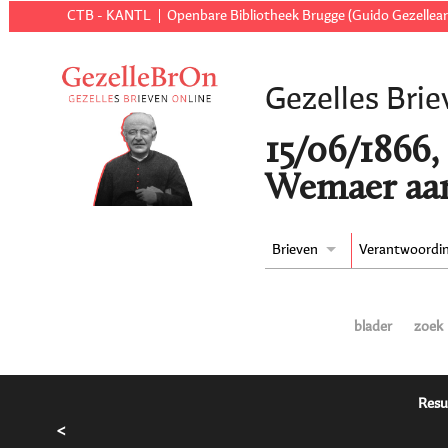
CTB - KANTL
Openbare Bibliotheek Brugge (Guido Gezellear
Gezelles Brie
15/06/1866,
Wemaer aan
Brieven
Verantwoordi
blader
zoek
Resu
<