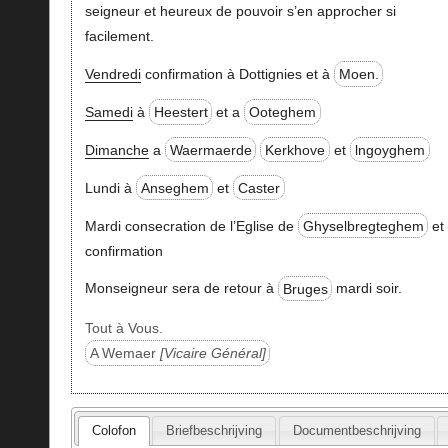
seigneur et heureux de pouvoir s’en approcher si
facilement.
Vendredi
confirmation à Dottignies et à
Moen.
Samedi
à
Heestert
et a
Ooteghem
Dimanche
a
Waermaerde
Kerkhove
et
lngoyghem
Lundi à
Anseghem
et
Caster
Mardi consecration de l’Eglise de
Ghyselbregteghem
et
confirmation
Monseigneur sera de retour à
Bruges
mardi soir.
Tout à Vous.
A Wemaer
Vicaire Général
Colofon
Briefbeschrijving
Documentbeschrijving