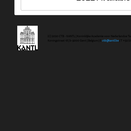
(C) 2020 CTB - KANTL | Koninklijke Academie voor Nederlandse Ta
Koningstraat 18 | b-9000 Gent | Belgium | E
ctb@kantl.be
| T +32 (0