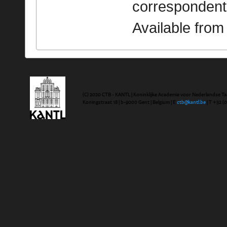
correspondent
Available fro
(C) 2020 CTB - KANTL | Koninklijke Academie voor Nederlandse Ta
Koningstraat 18 | b-9000 Gent | Belgium | E
ctb@kantl.be
| T +32 (0