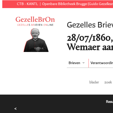
CTB - KANTL
Openbare Bibliotheek Brugge (Guido Gezellear
Gezelles Brie
28/07/1860,
Wemaer aan
Brieven
Verantwoordi
blader
zoek
Resu
<