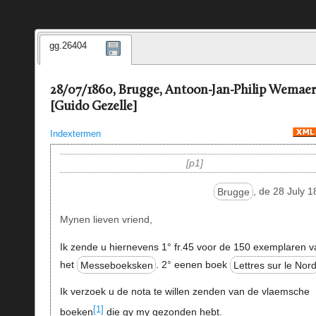
gg.26404
28/07/1860, Brugge, Antoon-Jan-Philip Wemaer
[Guido Gezelle]
Indextermen
p1
Brugge
, de 28 July 
Mynen lieven vriend,
Ik zende u hiernevens 1° fr.45 voor de 150 exemplaren v
het
Messeboeksken
. 2° eenen boek
Lettres sur le Nor
Ik verzoek u de nota te willen zenden van de vlaemsche
[1]
boeken
die gy my gezonden hebt.