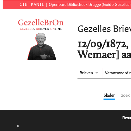
CTB - KANTL
Openbare Bibliotheek Brugge (Guido Gezellear
Gezelles Brie
12/09/1872,
Wemaer] aa
Brieven
Verantwoordi
blader
zoek
Resu
<