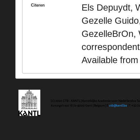
Els Depuydt, 
Citeren
Gezelle Guido,
GezelleBrOn, 
correspondent
Available fro
(C) 2020 CTB - KANTL | Koninklijke Academie voor Nederlandse Ta
Koningstraat 18 | b-9000 Gent | Belgium | E
ctb@kantl.be
| T +32 (0