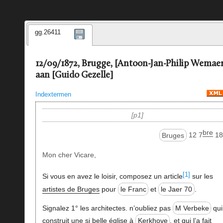
gg.26411
12/09/1872, Brugge, [Antoon-Jan-Philip Wemaer
aan [Guido Gezelle]
Indextermen
p1
bre
Bruges
12 7
18
Mon cher Vicare,
[1]
Si vous en avez le loisir, composez un article
sur les
artistes de Bruges
pour
le Franc
et
le Jaer 70
.
Signalez 1° les architectes. n’oubliez pas
M Verbeke
qui
construit une si belle église à
Kerkhove
, et qui l’a fait