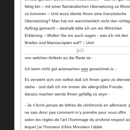
fähig bin – mit einer flamändischen Ubersetzùng zù Mon
zù kommen – Und wozù diente Ihnen eine französische
Ubersetzùng? Man hat mir warscheinlich nicht den richti
Aùftrag gemacht – deshalb bitte ich um ein Wörtchen
Erklärùng – Wollen Sie mir auch sagen - was ich mit den
Briefen ùnd Manùscripten soll? – Und
p2
von welchen Artikeln es die Rede ist -
Ich kann nicht gùt aùsmachen
was
gezeichnet is -.
Es versteht sich von selbst daß ich Ihnen ganz zù dienst
stehe - ùnd daß ich mir immer die allergrößte Freùde
daraùs machen werde Ihnen gefällig zù seyn -
- Je n’écris jamais de lettres de cérémonie en allemand. j
ne sais donc pas comment m’y prendre pour vous offrir
selon les règles de l’art l’hommage du profond respect a
lequel j’ai l’honneur d’être Monsieur l’abbé