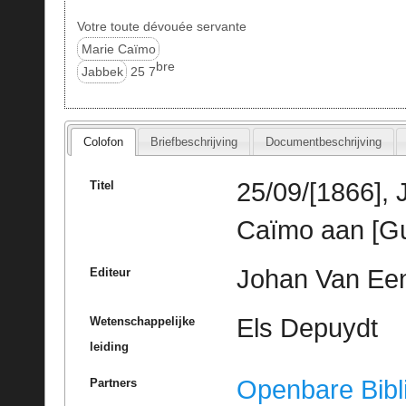
Votre toute dévouée servante
Marie Caïmo
bre
Jabbek
25 7
Colofon
Briefbeschrijving
Documentbeschrijving
25/09/[1866], 
Titel
Caïmo aan [Gu
Johan Van Een
Editeur
Els Depuydt
Wetenschappelijke
leiding
Openbare Bibl
Partners