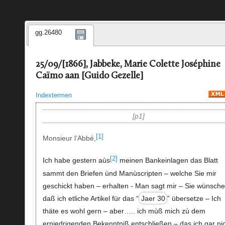
gg.26480
25/09/[1866], Jabbeke, Marie Colette Joséphine
Caïmo aan [Guido Gezelle]
Indextermen
p1
[1]
Monsieur l’Abbé,
[2]
Ich habe gestern aùs
meinen Bankeinlagen das Blatt
sammt den Briefen ùnd Manùscripten – welche Sie mir
geschickt haben – erhalten - Man sagt mir – Sie wünsch
daß ich etliche Artikel für das “
Jaer 30
” übersetze – Ich
thäte es wohl gern – aber….. ich mùß mich zù dem
erniedrigenden Bekenntniß entschließen – das ich gar ni