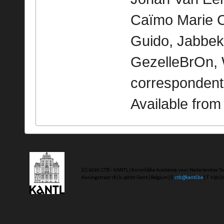
Caïmo Marie C
Guido, Jabbeke
GezelleBrOn, 
correspondent
Available fro
(C) 2020 CTB - KANTL | Koninklijke Academie voor Nederlandse Ta
Koningstraat 18 | b-9000 Gent | Belgium | E
ctb@kantl.be
| T +32 (0