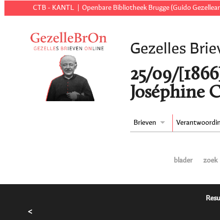
CTB - KANTL
Openbare Bibliotheek Brugge (Guido Gezellear
Gezelles Brie
25/09/[1866
Joséphine C
Brieven
Verantwoordi
blader
zoek
Resu
<