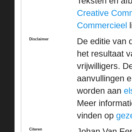
Teksten en af
Creative Com
Commercieel
l
De editie van 
Disclaimer
het resultaat
vrijwilligers. 
aanvullingen 
worden aan
e
Meer informatie
vinden op
geze
Johan Van Een
Citeren