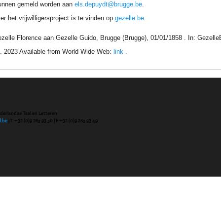
unnen gemeld worden aan
els.depuydt@brugge.be
.
r het vrijwilligersproject is te vinden op
gezelle.be
.
ezelle Florence aan Gezelle Guido, Brugge (Brugge), 01/01/1858 . In: Gezell
. 2023 Available from World Wide Web:
link
.
ederlandse Taal en Letteren
l.be
| T +32 (0)9 265 93 50 | F +32 (0)9 265 93 49