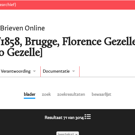
earchief)
 Brieven Online
/1858, Brugge, Florence Gezell
o Gezelle]
Verantwoording
Documentatie
blader
zoek
zoekresultaten
bewaarlijst
Resultaat 71 van 3014
leestekst