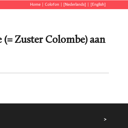
Home
Colofon
[Nederlands]
[English]
e (= Zuster Colombe) aan
>