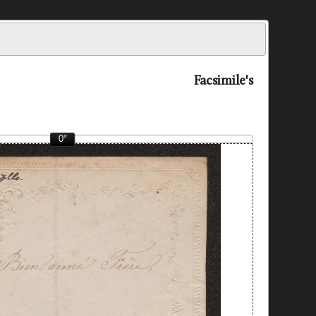
Facsimile's
0°