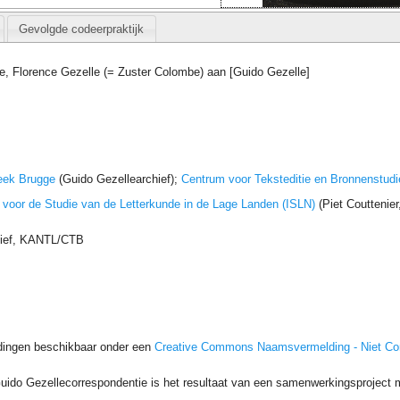
Gevolgde codeerpraktijk
e, Florence Gezelle (= Zuster Colombe) aan [Guido Gezelle]
eek Brugge
(Guido Gezellearchief);
Centrum voor Teksteditie en Bronnenstudi
t voor de Studie van de Letterkunde in de Lage Landen (ISLN)
(Piet Couttenie
hief, KANTL/CTB
dingen beschikbaar onder een
Creative Commons Naamsvermelding - Niet C
uido Gezellecorrespondentie is het resultaat van een samenwerkingsproject me