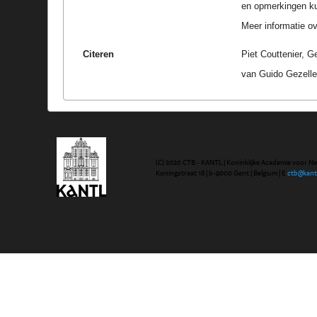
en opmerkingen k
Meer informatie ove
Citeren
Piet Couttenier, G
van Guido Gezelle
(C) 2020 CTB - KANTL | Koninklijke Academie voor N
Koningstraat 18 | b-9000 Gent | Belgium | E
ctb@kant