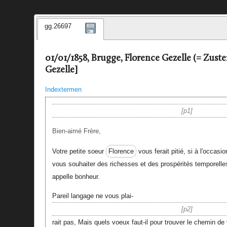
gg.26697
01/01/1858, Brugge, Florence Gezelle (= Zust
Gezelle]
Indextermen
p1
Bien-aimé Frère,
Votre petite soeur
Florence
vous ferait pitié, si à l'occasio
vous souhaiter des richesses et des prospérités temporelle
appelle bonheur.
Pareil langage ne vous plai-
p2
rait pas, Mais quels voeux faut-il pour trouver le chemin de 