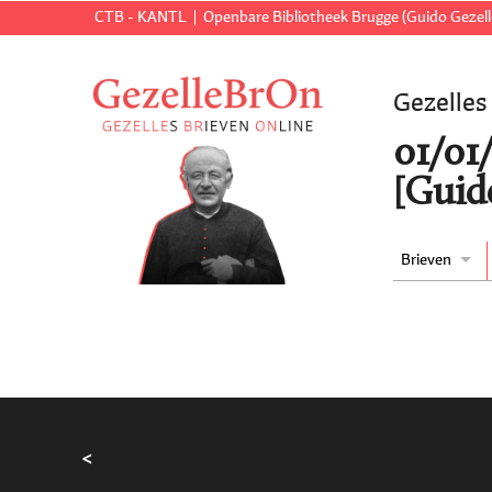
CTB - KANTL
Openbare Bibliotheek Brugge (Guido Gezell
Gezelles
01/01
[Guid
Brieven
<