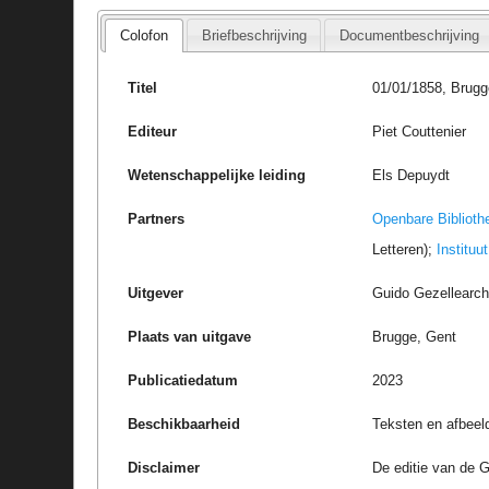
Colofon
Briefbeschrijving
Documentbeschrijving
Titel
01/01/1858, Brugg
Editeur
Piet Couttenier
Wetenschappelijke leiding
Els Depuydt
Partners
Openbare Biblioth
Letteren);
Instituu
Uitgever
Guido Gezellearc
Plaats van uitgave
Brugge, Gent
Publicatiedatum
2023
Beschikbaarheid
Teksten en afbeel
Disclaimer
De editie van de G