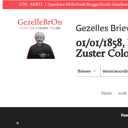
CTB - KANTL
Openbare Bibliotheek Brugge (Guido Gezellear
Gezelles Brie
01/01/1858,
Zuster Colo
Brieven
Verantwoordi
blader
zoek
Resu
<