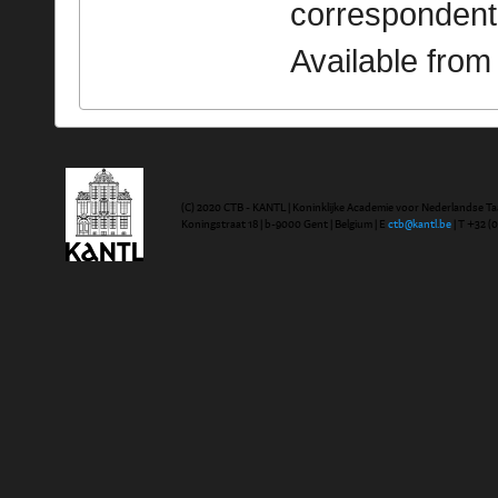
correspondent
Available fro
(C) 2020 CTB - KANTL | Koninklijke Academie voor Nederlandse Ta
Koningstraat 18 | b-9000 Gent | Belgium | E
ctb@kantl.be
| T +32 (0