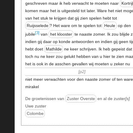
geschreven maar ik heb verwacht te moeten naar
Kortrij
komen maar het is uitgesteld tot later. Ware het niet moge
van het stuk te krijgen dat gij zien spelen hebt tot
Ruijsselede
? Het ware om te spelen tot
Heule
op den
[3]
jubile
van
het klooster
te naaste zomer. Ik zou blijde z
indien gij daar op konde antwoorden en indien gij geen tij
hebt doet
Mathilde
ne keer schrijven. Ik heb gepeist dat
toch nu ne keer zou gelukt hebben van u hier te zien ma
het is ook in de asschen gevallen wij moeten u zeker nu
p2
niet meer verwachten voor den naaste zomer of ten ware 
mirakel
De groetenissen van
Zuster Overste
en al de zuster
s
Uwe zuster
Colombe