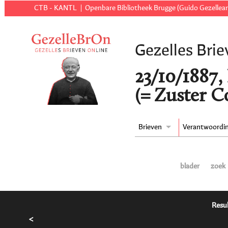
CTB - KANTL
Openbare Bibliotheek Brugge (Guido Gezellear
Gezelles Brie
23/10/1887,
(= Zuster C
Brieven
Verantwoordi
blader
zoek
Resul
<