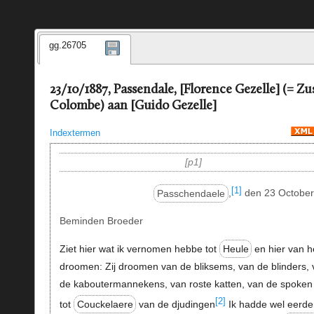
gg.26705
23/10/1887, Passendale, [Florence Gezelle] (= Zu
Colombe) aan [Guido Gezelle]
Indextermen
p1
[1]
Passchendaele
,
den 23 October
Beminden Broeder
Ziet hier wat ik vernomen hebbe tot
Heule
en hier van h
droomen: Zij droomen van de bliksems, van de blinders, 
de kaboutermannekens, van roste katten, van de spoken
[2]
tot
Couckelaere
van de djudingen
Ik hadde wel eerde