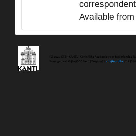
correspondent
Available fro
(C) 2020 CTB - KANTL | Koninklijke Academie voor Nederlandse Ta
Koningstraat 18 | b-9000 Gent | Belgium | E
ctb@kantl.be
| T +32 (0