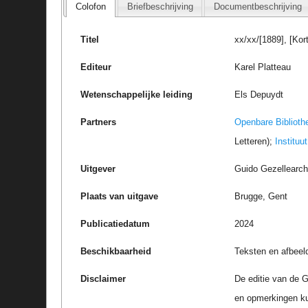
Colofon
Briefbeschrijving
Documentbeschrijving
Titel
xx/xx/[1889], [Kor
Editeur
Karel Platteau
Wetenschappelijke leiding
Els Depuydt
Partners
Openbare Biblioth
Letteren);
Instituu
Uitgever
Guido Gezellearc
Plaats van uitgave
Brugge, Gent
Publicatiedatum
2024
Beschikbaarheid
Teksten en afbeel
Disclaimer
De editie van de G
en opmerkingen k