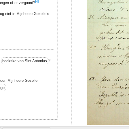
[4]
angen of er vergaard?
og niet in Mijnheere Gezelle’s
t
boekske van Sint Antonius
?
rden Mijnheere Gezelle
gge
.