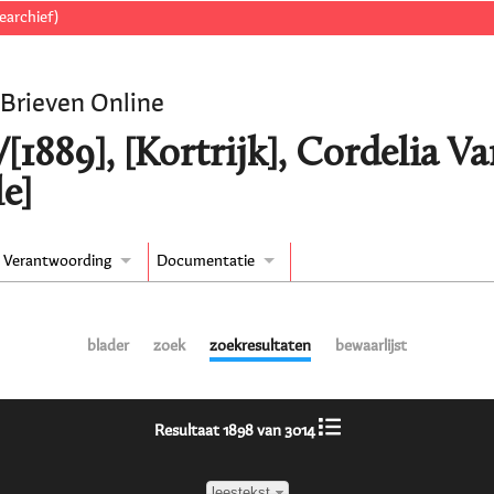
earchief)
 Brieven Online
[1889], [Kortrijk], Cordelia 
e]
Verantwoording
Documentatie
blader
zoek
zoekresultaten
bewaarlijst
Resultaat 1898 van 3014
leestekst