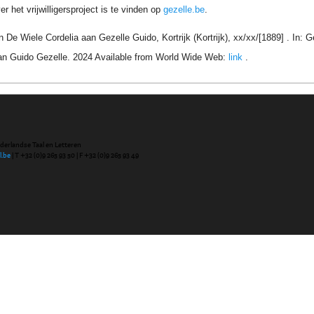
r het vrijwilligersproject is te vinden op
gezelle.be
.
n De Wiele Cordelia aan Gezelle Guido, Kortrijk (Kortrijk), xx/xx/[1889] . In:
an Guido Gezelle. 2024 Available from World Wide Web:
link
.
ederlandse Taal en Letteren
l.be
| T +32 (0)9 265 93 50 | F +32 (0)9 265 93 49