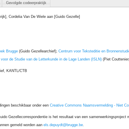
Gevolgde codeerpraktijk
trijk], Cordelia Van De Wiele aan [Guido Gezelle]
eek Brugge
(Guido Gezellearchief);
Centrum voor Teksteditie en Bronnenstudi
t voor de Studie van de Letterkunde in de Lage Landen (ISLN)
(Piet Couttenie
hief, KANTL/CTB
dingen beschikbaar onder een
Creative Commons Naamsvermelding - Niet C
uido Gezellecorrespondentie is het resultaat van een samenwerkingsproject me
unnen gemeld worden aan
els.depuydt@brugge.be
.