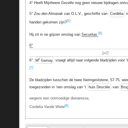
4° Heeft Mijnheere Gezelle nog geen nieuwe bijdragen ontv
5° Zou den Almanak van O.L.V., geschrifte van
Cordélia
n
[5]
handen gekomen zijn?
[6]
Hij zit in ne grijzen omslag van
Securitas.
6°
p2
r
6°
M
Gernay
vraagt altijd naar volgende bladzijden voor ‘
[7]
De bladzijden tusschen de twee hieringeslotene, 57-75, wie
toegezonden in ‘nen omslag van ‘t
huis Desclée
van
Bru
wegens een ootmoedige dienaresse,
[8]
Cordelia Vande Wiele