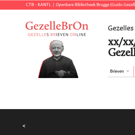
CTB - KANTL
Openbare Bibliotheek Brugge (Guido Gezell
Gezelles
xx/xx/
Gezell
Brieven
<