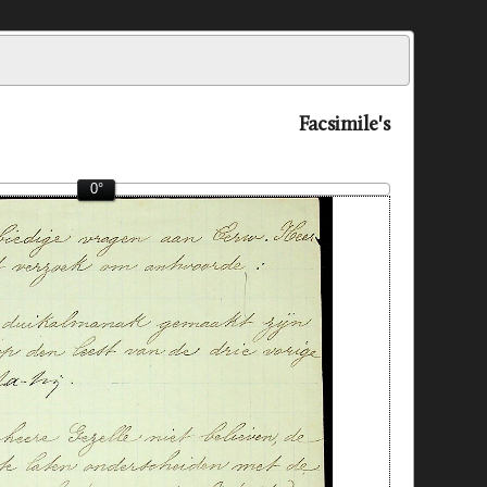
Facsimile's
0°