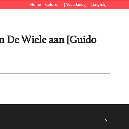
Home
Colofon
[Nederlands]
[English]
Van De Wiele aan [Guido
>