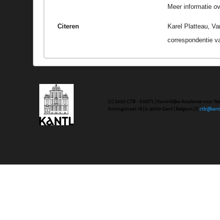
Meer informatie ove
Citeren
Karel Platteau, Va
correspondentie v
(C) 2020 CTB - KANTL | Koninklijke Academie voor N
Koningstraat 18 | b-9000 Gent | Belgium | E
ctb@kant