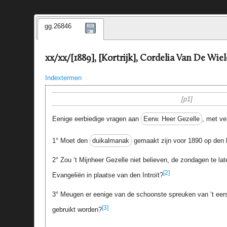
gg.26846
xx/xx/[1889], [Kortrijk], Cordelia Van De Wie
Indextermen
p1
Eenige eerbiedige vragen aan
Eerw. Heer Gezelle
, met v
1° Moet den
duikalmanak
gemaakt zijn voor 1890 op den l
2° Zou ‘t Mijnheer Gezelle niet believen, de zondagen te l
[2]
Evangeliën in plaatse van den Introït?
3° Meugen er eenige van de schoonste spreuken van ‘t eer
[3]
gebruikt worden?