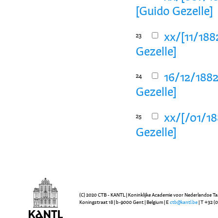
[Guido Gezelle]
xx/[11/188
23
Gezelle]
16/12/1882
24
Gezelle]
xx/[/01/18
25
Gezelle]
(C) 2020 CTB - KANTL | Koninklijke Academie voor Nederlandse Ta
Koningstraat 18 | b-9000 Gent | Belgium | E
ctb@kantl.be
| T +32 (0