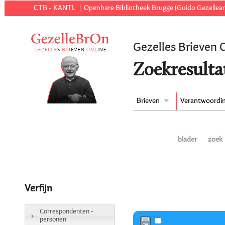
CTB - KANTL
Openbare Bibliotheek Brugge (Guido Gezellear
Gezelles Brieven 
Zoekresulta
Brieven
Verantwoordi
blader
zoek
Verfijn
Correspondenten -
personen