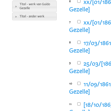
xx/[01/186
6
Titel - werk van Guido
Gezelle
Gezelle]
Titel - ander werk
xx/[01/186
7
Gezelle]
17/03/1861
8
Gezelle]
25/03/[1861
9
Gezelle]
11/09/1861
10
Gezelle]
[18/10/186
11