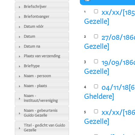
Briefschrijver
xx/xx/[185
1
Briefontvanger
Gezelle]
Datum vóór
27/08/1860
Datum
2
Gezelle]
Datum na
Plaats van verzending
19/09/1860
3
Brieftype
Gezelle]
Naam - persoon
Naam - plaats
04/11/18[6
4
Gheldere]
Naam -
instituut/vereniging
Naam - gebeurtenis
xx/xx/[1860
5
Guido Gezelle
Gezelle]
Titel - gedicht van Guido
Gezelle