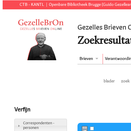
CTB - KANTL
Openbare Bibliotheek Brugge (Guido Gezellear
Gezelles Brieven 
Zoekresulta
Brieven
Verantwoordi
blader
zoek
Verfijn
Correspondenten -
personen