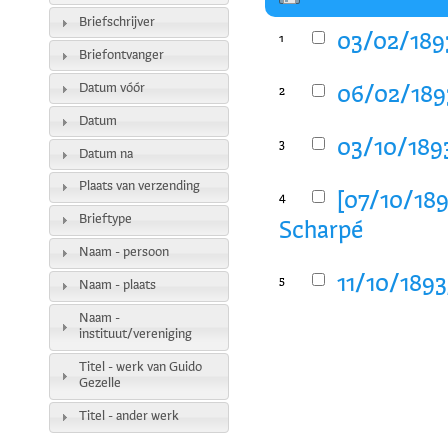
Briefschrijver
03/02/1893
1
Briefontvanger
Datum vóór
06/02/1893
2
Datum
03/10/1893
3
Datum na
Plaats van verzending
[07/10/189
4
Brieftype
Scharpé
Naam - persoon
11/10/1893
5
Naam - plaats
Naam -
instituut/vereniging
Titel - werk van Guido
Gezelle
Titel - ander werk