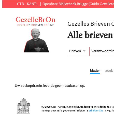
CTB - KANTL
Openbare Bibliotheek Brugge (Guido Gezellear
Gezelles Brieven 
Alle brieven
Brieven
Verantwoordi
blader
zoek
Uw zoekopdracht leverde geen resultaten op.
(C) 2020 CTB - KANTL | Koninklijke Academie voor Nederlandse Ta
Koningstraat 18 | b-9000 Gent | Belgium | E
ctb@kantl.be
| T +32 (0