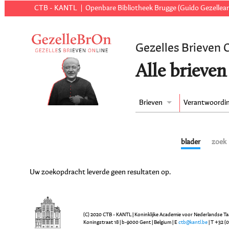
CTB - KANTL
Openbare Bibliotheek Brugge (Guido Gezellear
Gezelles Brieven 
Alle brieven
Brieven
Verantwoordi
blader
zoek
Uw zoekopdracht leverde geen resultaten op.
(C) 2020 CTB - KANTL | Koninklijke Academie voor Nederlandse Ta
Koningstraat 18 | b-9000 Gent | Belgium | E
ctb@kantl.be
| T +32 (0