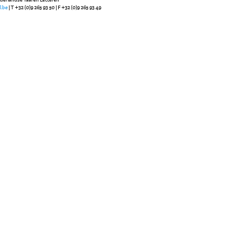
l.be
| T +32 (0)9 265 93 50 | F +32 (0)9 265 93 49