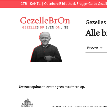
CTB - KANTL
Openbare Bibliotheek Brugge (Guido Gezell
Gezelles
Alle b
Brieven
Uw zoekopdracht leverde geen resultaten op.
(C) 2020 CTB - KANTL | Koninklijke Academie voor N