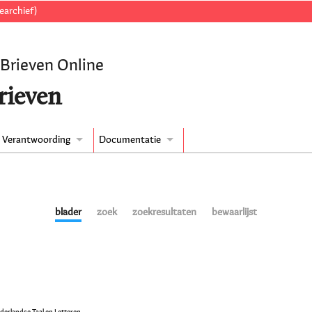
earchief)
 Brieven Online
rieven
Verantwoording
Documentatie
blader
zoek
zoekresultaten
bewaarlijst
ederlandse Taal en Letteren