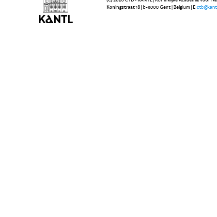
Koningstraat 18 | b-9000 Gent | Belgium | E
ctb@kant