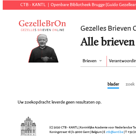
CTB - KANTL
Openbare Bibliotheek Brugge (Guido Gezellear
Gezelles Brieven 
Alle brieven
Brieven
Verantwoordi
blader
zoek
Uw zoekopdracht leverde geen resultaten op.
(C) 2020 CTB - KANTL | Koninklijke Academie voor Nederlandse Ta
Koningstraat 18 | b-9000 Gent | Belgium | E
ctb@kantl.be
| T +32 (0