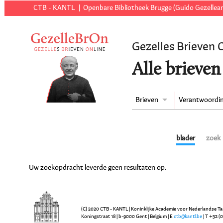
CTB - KANTL
Openbare Bibliotheek Brugge (Guido Gezellear
Gezelles Brieven 
Alle brieven
Brieven
Verantwoordi
blader
zoek
Uw zoekopdracht leverde geen resultaten op.
(C) 2020 CTB - KANTL | Koninklijke Academie voor Nederlandse Ta
Koningstraat 18 | b-9000 Gent | Belgium | E
ctb@kantl.be
| T +32 (0