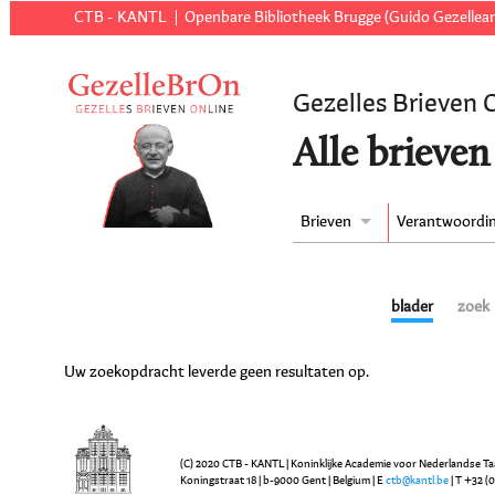
CTB - KANTL
Openbare Bibliotheek Brugge (Guido Gezellear
Gezelles Brieven 
Alle brieven
Brieven
Verantwoordi
blader
zoek
Uw zoekopdracht leverde geen resultaten op.
(C) 2020 CTB - KANTL | Koninklijke Academie voor Nederlandse Ta
Koningstraat 18 | b-9000 Gent | Belgium | E
ctb@kantl.be
| T +32 (0