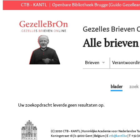
CTB - KANTL
Openbare Bibliotheek Brugge (Guido Gezellear
Gezelles Brieven 
Alle brieven
Brieven
Verantwoordi
blader
zoek
Uw zoekopdracht leverde geen resultaten op.
(C) 2020 CTB - KANTL | Koninklijke Academie voor Nederlandse Ta
Koningstraat 18 | b-9000 Gent | Belgium | E
ctb@kantl.be
| T +32 (0