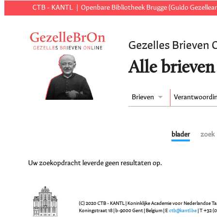
CTB - KANTL
Openbare Bibliotheek Brugge (Guido Gezellear
Gezelles Brieven 
Alle brieven
Brieven
Verantwoordi
blader
zoek
Uw zoekopdracht leverde geen resultaten op.
(C) 2020 CTB - KANTL | Koninklijke Academie voor Nederlandse Ta
Koningstraat 18 | b-9000 Gent | Belgium | E
ctb@kantl.be
| T +32 (0