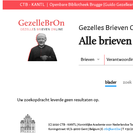
CTB - KANTL
Openbare Bibliotheek Brugge (Guido Gezellear
Gezelles Brieven 
Alle brieven
Brieven
Verantwoordi
blader
zoek
Uw zoekopdracht leverde geen resultaten op.
(C) 2020 CTB - KANTL | Koninklijke Academie voor Nederlandse Ta
Koningstraat 18 | b-9000 Gent | Belgium | E
ctb@kantl.be
| T +32 (0