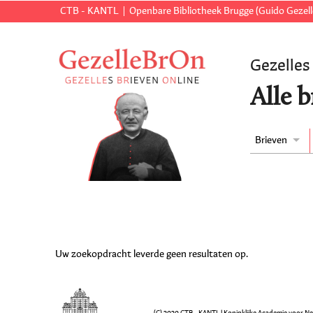
CTB - KANTL
Openbare Bibliotheek Brugge (Guido Gezell
Gezelles
Alle b
Brieven
Uw zoekopdracht leverde geen resultaten op.
(C) 2020 CTB - KANTL | Koninklijke Academie voor N