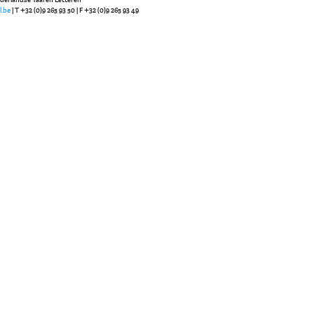
l.be
| T +32 (0)9 265 93 50 | F +32 (0)9 265 93 49