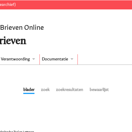
earchief)
 Brieven Online
rieven
Verantwoording
Documentatie
blader
zoek
zoekresultaten
bewaarlijst
ederlandse Taal en Letteren