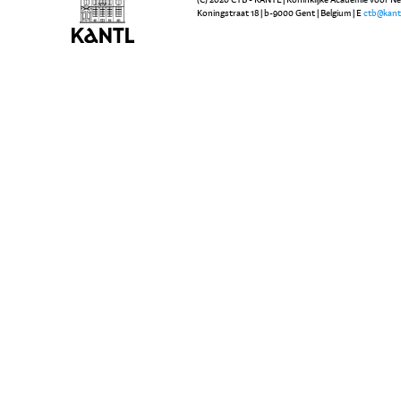
Koningstraat 18 | b-9000 Gent | Belgium | E
ctb@kant