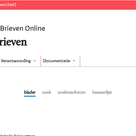
earchief)
 Brieven Online
rieven
Verantwoording
Documentatie
blader
zoek
zoekresultaten
bewaarlijst
ederlandse Taal en Letteren