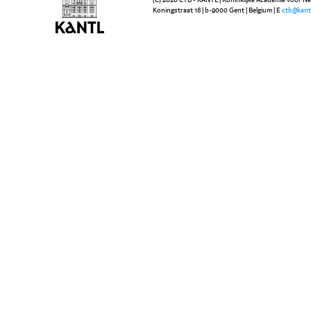
Koningstraat 18 | b-9000 Gent | Belgium | E
ctb@kant