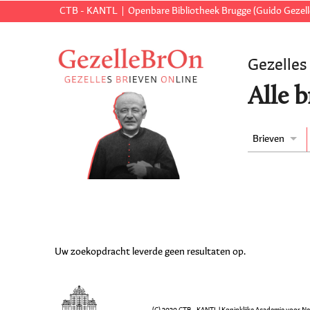
CTB - KANTL
Openbare Bibliotheek Brugge (Guido Gezell
Gezelles
Alle b
Brieven
Uw zoekopdracht leverde geen resultaten op.
(C) 2020 CTB - KANTL | Koninklijke Academie voor N