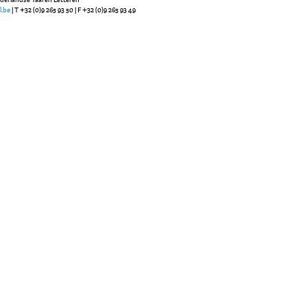
l.be
| T +32 (0)9 265 93 50 | F +32 (0)9 265 93 49