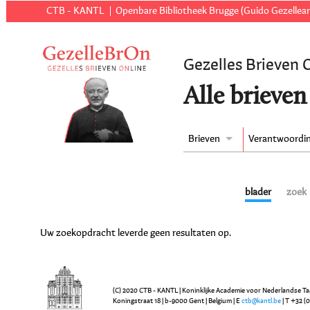
CTB - KANTL
Openbare Bibliotheek Brugge (Guido Gezellear
Gezelles Brieven 
Alle brieven
Brieven
Verantwoordi
blader
zoek
Uw zoekopdracht leverde geen resultaten op.
(C) 2020 CTB - KANTL | Koninklijke Academie voor Nederlandse Ta
Koningstraat 18 | b-9000 Gent | Belgium | E
ctb@kantl.be
| T +32 (0